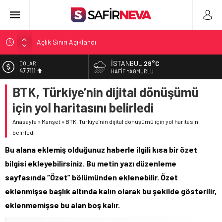
Açlık Sınırı Açıklandı
Öğretmenlere Kötü Haber
İSTANBUL
29°C
EURO
55,1881
FETÖ’nün kritik ismi tutuklandı
HAFIF YAĞMURLU
Son dakika… İstanbul’da trafik felç
BTK, Türkiye’nin dijital dönüşümü
ALTIN
6.660,55
Yunanistan Başbakanı Çipras Türkiye’ye gelecek
için yol haritasını belirledi
BİST
13.779,39
Anasayfa
»
Manşet
»
BTK, Türkiye’nin dijital dönüşümü için yol haritasını
belirledi
DOLAR
47,7111
Bu alana eklemiş olduğunuz haberle ilgili kısa bir özet
bilgisi ekleyebilirsiniz. Bu metin yazı düzenleme
sayfasında “Özet” bölümünden eklenebilir. Özet
eklenmişse başlık altında kalın olarak bu şekilde gösterilir,
eklenmemişse bu alan boş kalır.