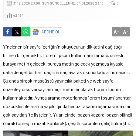
31.12.2025 23:00 | SON GÜNCELLENME: 04.01.2026 23:13
0
42.194
A
A
ABONE OL
+
-
Yinelenen bir sayfa içeriğinin okuyucunun dikkatini dağıttığı
bilinen bir gerçektir. Lorem Ipsum kullanmanın amacı, sürekli
buraya metin gelecek, buraya metin gelecek yazmaya kıyasla
daha dengeli bir harf dağılımı sağlayarak okunurluğu artırmasıdır.
Şu anda birçok masaüstü yayıncılık paketi ve web sayfa
düzenleyicisi, varsayılan mıgır metinler olarak Lorem Ipsum
kullanmaktadır. Ayrıca arama motorlarında ‘lorem ipsum’ anahtar
sözcükleri ile arama yapıldığında henüz tasarım aşamasında olan
çok sayıda site listelenir. Yıllar içinde, bazen kazara, bazen bilinçli
olarak (örneğin mizah katılarak), çeşitli sürümleri geliştirilmiştir.