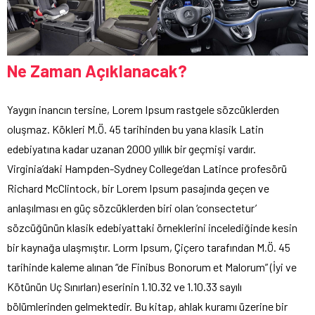
Ne Zaman Açıklanacak?
Yaygın inancın tersine, Lorem Ipsum rastgele sözcüklerden
oluşmaz. Kökleri M.Ö. 45 tarihinden bu yana klasik Latin
edebiyatına kadar uzanan 2000 yıllık bir geçmişi vardır.
Virginia’daki Hampden-Sydney College’dan Latince profesörü
Richard McClintock, bir Lorem Ipsum pasajında geçen ve
anlaşılması en güç sözcüklerden biri olan ‘consectetur’
sözcüğünün klasik edebiyattaki örneklerini incelediğinde kesin
bir kaynağa ulaşmıştır. Lorm Ipsum, Çiçero tarafından M.Ö. 45
tarihinde kaleme alınan “de Finibus Bonorum et Malorum” (İyi ve
Kötünün Uç Sınırları) eserinin 1.10.32 ve 1.10.33 sayılı
bölümlerinden gelmektedir. Bu kitap, ahlak kuramı üzerine bir