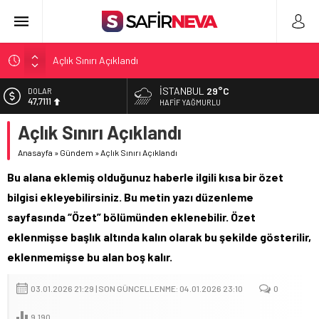
Açlık Sınırı Açıklandı
Öğretmenlere Kötü Haber
İSTANBUL
29°C
EURO
55,1881
FETÖ’nün kritik ismi tutuklandı
HAFIF YAĞMURLU
Son dakika… İstanbul’da trafik felç
Açlık Sınırı Açıklandı
ALTIN
6.660,55
Yunanistan Başbakanı Çipras Türkiye’ye gelecek
Anasayfa
»
Gündem
»
Açlık Sınırı Açıklandı
BİST
13.779,39
Bu alana eklemiş olduğunuz haberle ilgili kısa bir özet
bilgisi ekleyebilirsiniz. Bu metin yazı düzenleme
DOLAR
47,7111
sayfasında “Özet” bölümünden eklenebilir. Özet
eklenmişse başlık altında kalın olarak bu şekilde gösterilir,
eklenmemişse bu alan boş kalır.
03.01.2026 21:29 | SON GÜNCELLENME: 04.01.2026 23:10
0
9.190