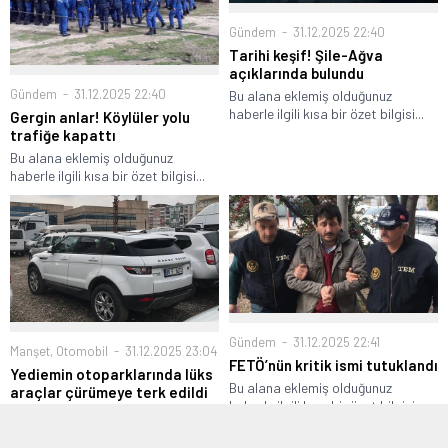
Gündem
31.12.2025 22:40
Tarihi keşif! Şile-Ağva
açıklarında bulundu
Gündem
31.12.2025 22:40
Bu alana eklemiş olduğunuz
haberle ilgili kısa bir özet bilgisi...
Gergin anlar! Köylüler yolu
trafiğe kapattı
Bu alana eklemiş olduğunuz
haberle ilgili kısa bir özet bilgisi...
Gündem
31.12.2025 22:41
Manşet
,
Otomobil
31.12.2025 23:04
FETÖ’nün kritik ismi tutuklandı
Yediemin otoparklarında lüks
Bu alana eklemiş olduğunuz
araçlar çürümeye terk edildi
haberle ilgili kısa bir özet bilgisi...
Bu alana eklemiş olduğunuz
haberle ilgili kısa bir özet bilgisi...