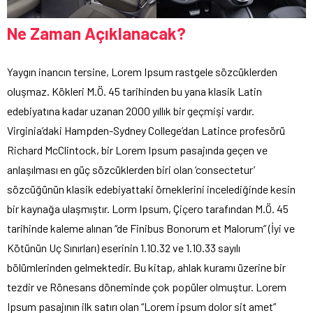
Ne Zaman Açıklanacak?
Yaygın inancın tersine, Lorem Ipsum rastgele sözcüklerden
oluşmaz. Kökleri M.Ö. 45 tarihinden bu yana klasik Latin
edebiyatına kadar uzanan 2000 yıllık bir geçmişi vardır.
Virginia’daki Hampden-Sydney College’dan Latince profesörü
Richard McClintock, bir Lorem Ipsum pasajında geçen ve
anlaşılması en güç sözcüklerden biri olan ‘consectetur’
sözcüğünün klasik edebiyattaki örneklerini incelediğinde kesin
bir kaynağa ulaşmıştır. Lorm Ipsum, Çiçero tarafından M.Ö. 45
tarihinde kaleme alınan “de Finibus Bonorum et Malorum” (İyi ve
Kötünün Uç Sınırları) eserinin 1.10.32 ve 1.10.33 sayılı
bölümlerinden gelmektedir. Bu kitap, ahlak kuramı üzerine bir
tezdir ve Rönesans döneminde çok popüler olmuştur. Lorem
Ipsum pasajının ilk satırı olan “Lorem ipsum dolor sit amet”