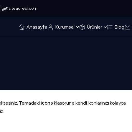
ilgi@siteadresi.com
Anasayfa
Kurumsal
Ürünler
Blog
mektesiniz. Temadaki
icons
klasörüne kendi ikonlarınızı kolayca
z.