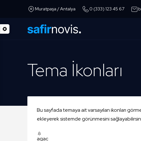
Muratpaşa / Antalya
0 (333) 123 45 67
b
Tema İkonları
Bu sayfada temaya ait varsayılan ikonları gör
ekleyerek sistemde görünmesini sağlayabilirsini
agac