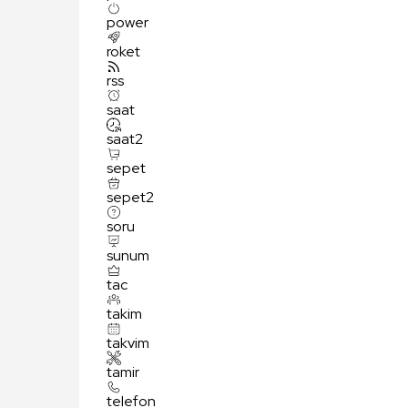
power
roket
rss
saat
saat2
sepet
sepet2
soru
sunum
tac
takim
takvim
tamir
telefon