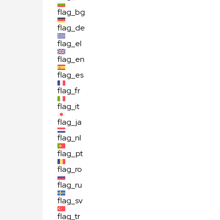
flag_bg
flag_de
flag_el
flag_en
flag_es
flag_fr
flag_it
flag_ja
flag_nl
flag_pt
flag_ro
flag_ru
flag_sv
flag_tr