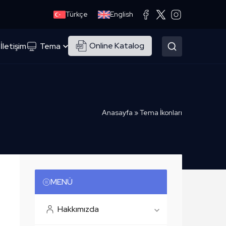
Türkçe
English
Online Katalog
İletişim
Tema
Anasayfa
»
Tema İkonları
MENÜ
Hakkımızda