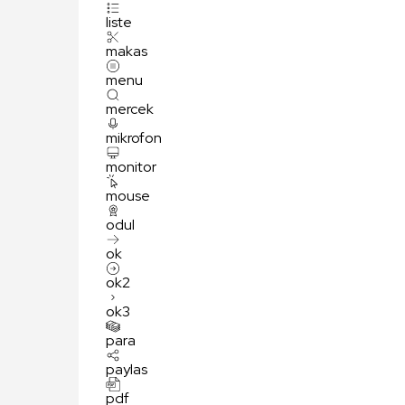
liste
makas
menu
mercek
mikrofon
monitor
mouse
odul
ok
ok2
ok3
para
paylas
pdf