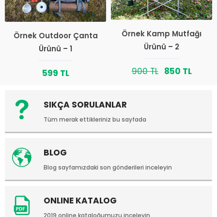
Örnek Kamp Mutfağı
Örnek Outdoor Çanta
Ürünü – 2
Ürünü – 1
900 TL
850 TL
599 TL
SIKÇA SORULANLAR
Tüm merak ettikleriniz bu sayfada
BLOG
Blog sayfamızdaki son gönderileri inceleyin
ONLINE KATALOG
2019 online kataloğumuzu inceleyin