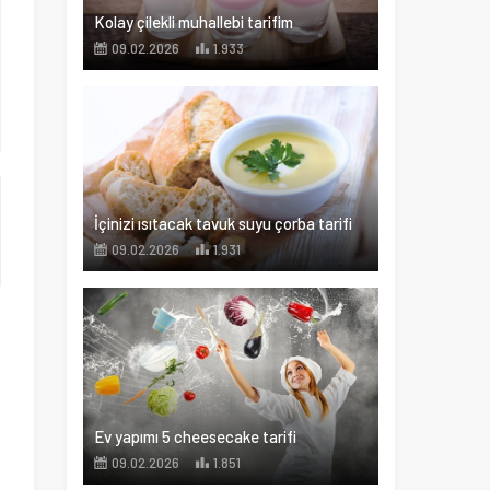
Kolay çilekli muhallebi tarifim
09.02.2026
1.933
İçinizi ısıtacak tavuk suyu çorba tarifi
09.02.2026
1.931
Ev yapımı 5 cheesecake tarifi
09.02.2026
1.851