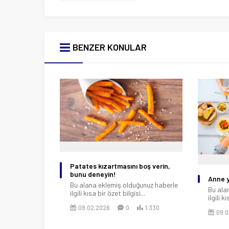
BENZER KONULAR
boş verin,
Anne yemeği sever misiniz?
Tavukl
ğunuz haberle
Bu alana eklemiş olduğunuz haberle
Bu ala
...
ilgili kısa bir özet bilgisi...
ilgili k
1.330
09.02.2026
0
1.300
09.0