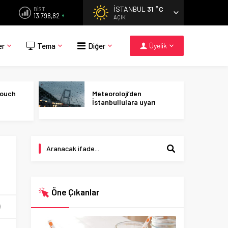
İSTANBUL
31 °C
BİST
13.798,82
AÇIK
er
Tema
Diğer
Üyelik
Touch
Meteoroloji’den
İstanbullulara uyarı
Öne Çıkanlar