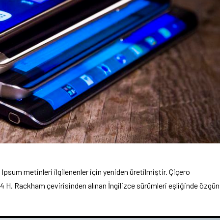
psum metinleri ilgilenenler için yeniden üretilmiştir. Çiçero
1914 H. Rackham çevirisinden alınan İngilizce sürümleri eşliğinde özgün