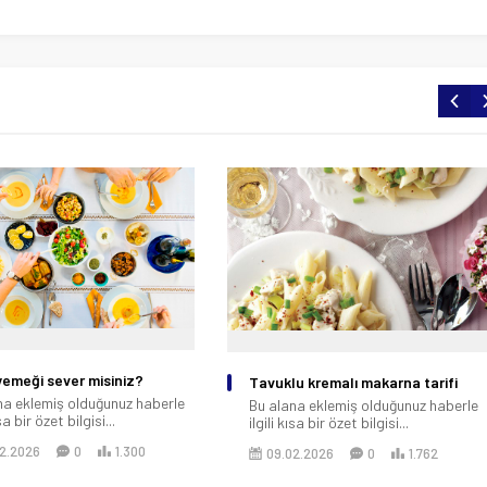
u kremalı makarna tarifi
Kolay çilekli muhallebi tarifim
na eklemiş olduğunuz haberle
Bu alana eklemiş olduğunuz haberle
ısa bir özet bilgisi...
ilgili kısa bir özet bilgisi...
2.2026
0
1.762
09.02.2026
0
1.933