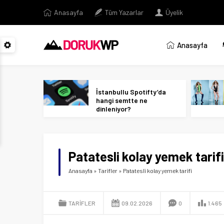
Anasayfa
Tüm Yazarlar
Üyelik
Anasayfa
İstanbullu Spotifty’da
hangi semtte ne
dinleniyor?
Patatesli kolay yemek tarifi
Anasayfa
»
Tarifler
»
Patatesli kolay yemek tarifi
TARIFLER
09.02.2026
0
1.465