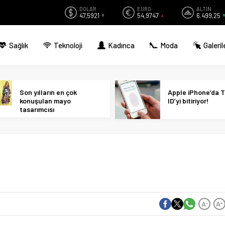
DOLAR
EURO
ALTIN
47,5921
54,9747
6.499,25
Sağlık
Teknoloji
Kadınca
Moda
Galeril
Son yılların en çok
Apple iPhone’da 
konuşulan mayo
ID’yi bitiriyor!
tasarımcısı
A
A
-
+