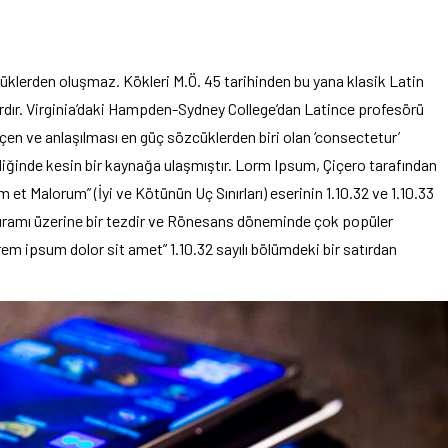
üklerden oluşmaz. Kökleri M.Ö. 45 tarihinden bu yana klasik Latin
ardır. Virginia’daki Hampden-Sydney College’dan Latince profesörü
en ve anlaşılması en güç sözcüklerden biri olan ‘consectetur’
diğinde kesin bir kaynağa ulaşmıştır. Lorm Ipsum, Çiçero tarafından
et Malorum” (İyi ve Kötünün Uç Sınırları) eserinin 1.10.32 ve 1.10.33
 kuramı üzerine bir tezdir ve Rönesans döneminde çok popüler
rem ipsum dolor sit amet” 1.10.32 sayılı bölümdeki bir satırdan