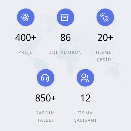
400
+
86
20
+
PROJE
DİJİTAL ÜRÜN
HİZMET
ÇEŞİDİ
850
+
12
YARDIM
FİRMA
TALEBİ
ÇALIŞANI