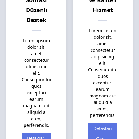
Sonrası
ve Kaliteli
Düzenli
Hizmet
Destek
Lorem ipsum
dolor sit,
Lorem ipsum
amet
dolor sit,
consectetur
amet
adipisicing
consectetur
elit.
adipisicing
Consequuntur
elit.
quos
Consequuntur
excepturi
quos
earum
excepturi
magnam aut
earum
aliquid a
magnam aut
eum,
aliquid a
perferendis.
eum,
perferendis.
Detayları
Detayları
Gör →