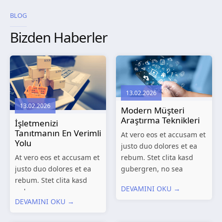
BLOG
Bizden Haberler
13.02.2026
13.02.2026
Modern Müşteri
Araştırma Teknikleri
İşletmenizi
Tanıtmanın En Verimli
At vero eos et accusam et
Yolu
justo duo dolores et ea
At vero eos et accusam et
rebum. Stet clita kasd
justo duo dolores et ea
gubergren, no sea
rebum. Stet clita kasd
takimata sanctus est
DEVAMINI OKU →
gubergren, no sea
Lorem ipsum dolor sit
DEVAMINI OKU →
takimata sanctus est
amet. Lorem ipsum dolor
Lorem ipsum dolor sit
sit amet, consetetur