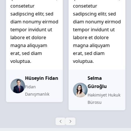
consetetur
consetetur
sadipscing elitr, sed
sadipscing elitr, sed
diam nonumy eirmod
diam nonumy eirmod
tempor invidunt ut
tempor invidunt ut
labore et dolore
labore et dolore
magna aliquyam
magna aliquyam
erat, sed diam
erat, sed diam
voluptua.
voluptua.
Hüseyin Fidan
Selma
Güroğlu
Fidan
Danışmanlık
Hakimiyet Hukuk
Bürosu