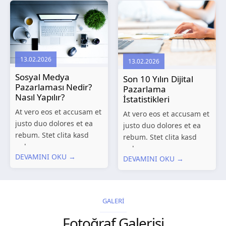
amet. Lorem ipsum dolor
sadipscing elitr, sed...
sit amet, consetetur
sadipscing elitr, sed...
13.02.2026
13.02.2026
Sosyal Medya
Son 10 Yılın Dijital
Pazarlaması Nedir?
Pazarlama
Nasıl Yapılır?
İstatistikleri
At vero eos et accusam et
At vero eos et accusam et
justo duo dolores et ea
justo duo dolores et ea
rebum. Stet clita kasd
rebum. Stet clita kasd
gubergren, no sea
gubergren, no sea
DEVAMINI OKU →
takimata sanctus est
DEVAMINI OKU →
takimata sanctus est
Lorem ipsum dolor sit
Lorem ipsum dolor sit
amet. Lorem ipsum dolor
amet. Lorem ipsum dolor
sit amet, consetetur
sit amet, consetetur
GALERİ
sadipscing elitr, sed...
sadipscing elitr, sed...
Fotoğraf Galerisi