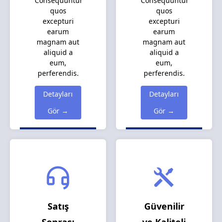
Consequuntur
Consequuntur
quos
quos
excepturi
excepturi
earum
earum
magnam aut
magnam aut
aliquid a
aliquid a
eum,
eum,
perferendis.
perferendis.
Detayları
Detayları
Gör →
Gör →
Satış
Güvenilir