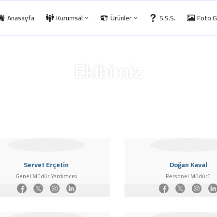
Anasayfa
Kurumsal
Ürünler
S.S.S.
Foto G
Ekibimiz
Anasayfa
»
Ekibimiz
Servet Erçetin
Doğan Kaval
Genel Müdür Yardımcısı
Personel Müdürü