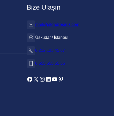
Bize Ulaşın
mail@siteadresiniz.com
Üsküdar / İstanbul
0 212 123 45 67
0 555 555 55 55
Facebook
X
Instagram
LinkedIn
YouTube
Pinterest