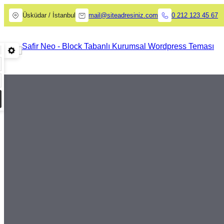
Üsküdar / İstanbul
mail@siteadresiniz.com
0 212 123 45 67