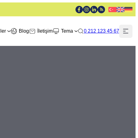
ler
Blog
İletişim
Tema
0 212 123 45 67