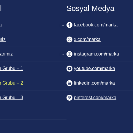
l
Sosyal Medya
a
facebook.com/marka
miz
x.com/marka
arımız
instagram.com/marka
 Grubu – 1
youtube.com/marka
 Grubu – 2
linkedin.com/marka
 Grubu – 3
pinterest.com/marka
i