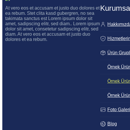
Kurumsa
At vero eos et accusam et justo duo dolores et
ea rebum. Stet clita kasd gubergren, no sea
takimata sanctus est Lorem ipsum dolor sit
amet, sadipscing elitr, sed diam.. Lorem ipsum
Hakkımızd
dolor sit amet, consetetur sadipscing elitr, sed
diam. At vero eos et accusam et justo duo
Hizmetleri
dolores et ea rebum.
Ürün Grupl
Örnek Ürün
Örnek Ürün
Örnek Ürün
Ahmet Yılmaz
Foto Galer
Blog