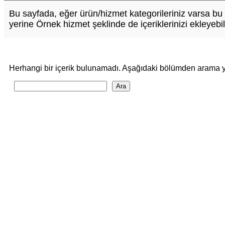
Bu sayfada, eğer ürün/hizmet kategorileriniz varsa bu k
yerine Örnek hizmet şeklinde de içeriklerinizi ekleyebili
Herhangi bir içerik bulunamadı. Aşağıdaki bölümden arama ya
A
Ara
r
a