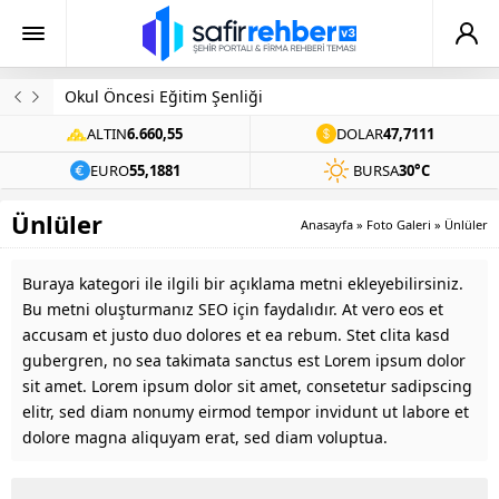
Evinde Ölü Bulundu
ALTIN
6.660,55
DOLAR
47,7111
EURO
55,1881
BURSA
30°C
Ünlüler
Anasayfa
»
Foto Galeri
»
Ünlüler
Buraya kategori ile ilgili bir açıklama metni ekleyebilirsiniz.
Bu metni oluşturmanız SEO için faydalıdır. At vero eos et
accusam et justo duo dolores et ea rebum. Stet clita kasd
gubergren, no sea takimata sanctus est Lorem ipsum dolor
sit amet. Lorem ipsum dolor sit amet, consetetur sadipscing
elitr, sed diam nonumy eirmod tempor invidunt ut labore et
dolore magna aliquyam erat, sed diam voluptua.