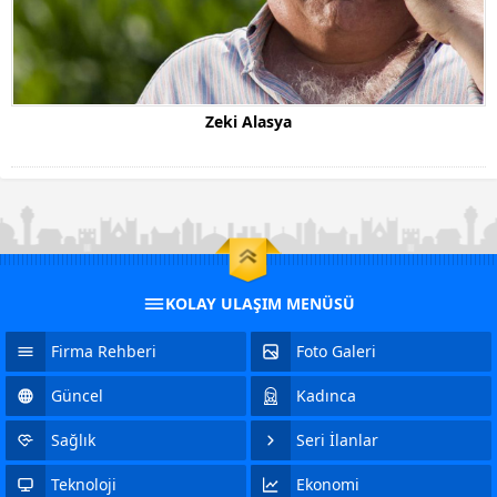
Zeki Alasya
KOLAY ULAŞIM MENÜSÜ
Firma Rehberi
Foto Galeri
Güncel
Kadınca
Sağlık
Seri İlanlar
Teknoloji
Ekonomi