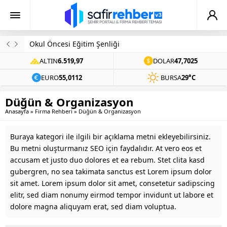
Okul Öncesi Eğitim Şenliği
ALTIN
6.519,97
DOLAR
47,7025
EURO
55,0112
BURSA
29°C
Düğün & Organizasyon
Anasayfa
»
Firma Rehberi
»
Düğün & Organizasyon
Buraya kategori ile ilgili bir açıklama metni ekleyebilirsiniz.
Bu metni oluşturmanız SEO için faydalıdır. At vero eos et
accusam et justo duo dolores et ea rebum. Stet clita kasd
gubergren, no sea takimata sanctus est Lorem ipsum dolor
sit amet. Lorem ipsum dolor sit amet, consetetur sadipscing
elitr, sed diam nonumy eirmod tempor invidunt ut labore et
dolore magna aliquyam erat, sed diam voluptua.