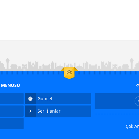
M MENÜSÜ
Güncel
Seri İlanlar
Çok Am