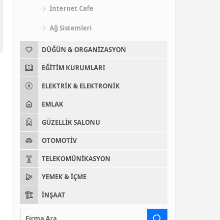
İnternet Cafe
Ağ Sistemleri
DÜĞÜN & ORGANIZASYON
EĞITIM KURUMLARI
ELEKTRIK & ELEKTRONIK
EMLAK
GÜZELLIK SALONU
OTOMOTIV
TELEKOMÜNIKASYON
YEMEK & İÇME
İNŞAAT