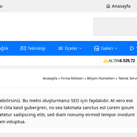
sı
Anasayfa
ağlık
Teknoloji
İlçeler
Galeri
ALTIN
6.529,72
Anasayfa
»
Firma Rehberi
»
Bilişim Hizmetleri
»
Teknik Serv
yebilirsiniz. Bu metni oluşturmanız SEO için faydalıdır. At vero eos
et clita kasd gubergren, no sea takimata sanctus est Lorem ipsum
setetur sadipscing elitr, sed diam nonumy eirmod tempor invidunt
iam voluptua.