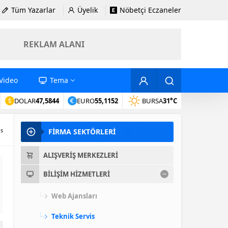
Tüm Yazarlar
Üyelik
Nöbetçi Eczaneler
REKLAM ALANI
Video
Tema
DOLAR
47,5844
EURO
55,1152
BURSA
31°C
is
FİRMA SEKTÖRLERİ
ALIŞVERIŞ MERKEZLERI
BILIŞIM HIZMETLERI
Web Ajansları
Teknik Servis