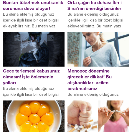
Bunları tüketmek unutkanlık
Orta çağın tıp dehası İbn-i
sorununa deva oluyor!
Sina’nın önerdiği besinler
Bu alana eklemiş olduğunuz
Bu alana eklemiş olduğunuz
içerikle ilgili kısa bir özet bilgisi
içerikle ilgili kısa bir özet bilgisi
ekleyebilirsiniz. Bu metin yazı
ekleyebilirsiniz. Bu metin yazı
düzenleme sayfasında "Özet"
düzenleme sayfasında "Özet"
bölümünden eklenebilir. Özet...
bölümünden eklenebilir. Özet...
Gece terlemesi kabusunuz
Menopoz dönemine
olmasın! İşte önlemenin
girecekler dikkat! Bu
yolları
alışkanlıkları acilen
bırakmalısınız
Bu alana eklemiş olduğunuz
içerikle ilgili kısa bir özet bilgisi
Bu alana eklemiş olduğunuz
ekleyebilirsiniz. Bu metin yazı
içerikle ilgili kısa bir özet bilgisi
düzenleme sayfasında "Özet"
ekleyebilirsiniz. Bu metin yazı
bölümünden eklenebilir. Özet...
düzenleme sayfasında "Özet"
bölümünden eklenebilir. Özet...