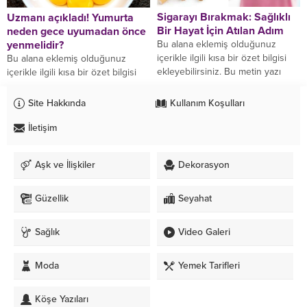
Sigarayı Bırakmak: Sağlıklı
Uzmanı açıkladı! Yumurta
Bir Hayat İçin Atılan Adım
neden gece uyumadan önce
yenmelidir?
Bu alana eklemiş olduğunuz
içerikle ilgili kısa bir özet bilgisi
Bu alana eklemiş olduğunuz
ekleyebilirsiniz. Bu metin yazı
içerikle ilgili kısa bir özet bilgisi
düzenleme sayfasında "Özet"
ekleyebilirsiniz. Bu metin yazı
bölümünden eklenebilir. Özet...
düzenleme sayfasında "Özet"
Site Hakkında
Kullanım Koşulları
bölümünden eklenebilir. Özet...
İletişim
Aşk ve İlişkiler
Dekorasyon
Güzellik
Seyahat
Sağlık
Video Galeri
Moda
Yemek Tarifleri
Köşe Yazıları