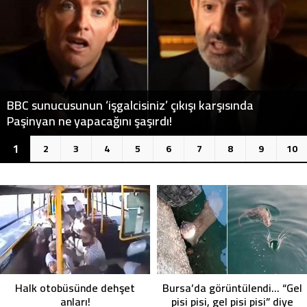
Manisa’da trafikte tepki çeken görüntüler
2
1
3
4
5
6
7
8
9
10
Halk otobüsünde dehşet
Bursa’da görüntülendi… “Gel
anları!
pisi pisi, gel pisi pisi” diye