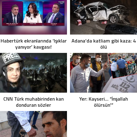
Habertürk ekranlarında ‘Işıklar
Adana’da katliam gibi kaza: 4
yanıyor’ kavgası!
ölü
CNN Türk muhabirinden kan
Yer: Kayseri… “İnşallah
donduran sözler
ölürsün'”