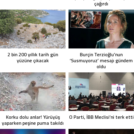
çağırdı
2 bin 200 yıllık tarih gün
Burçin Terzioğlu’nun
yüzüne çıkacak
‘Susmuyoruz’ mesajı gündem
oldu
Korku dolu anlar! Yürüyüş
O Parti, İBB Meclisi’ni terk etti
yaparken peşine puma takıldı