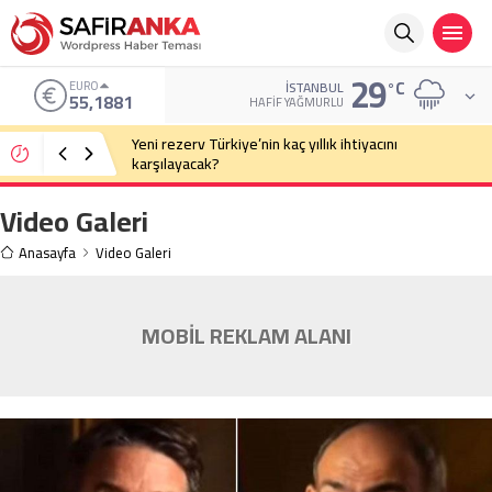
29
°C
EURO
İSTANBUL
55,1881
HAFIF YAĞMURLU
Yeni rezerv Türkiye’nin kaç yıllık ihtiyacını
karşılayacak?
Video Galeri
Anasayfa
Video Galeri
MOBİL REKLAM ALANI