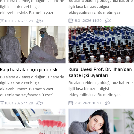
Bu alana eklemiş olduğunuz haberle
Bu alana eklemiş olduğunuz haberle
ilgili kısa bir özet bilgisi
ilgili kısa bir özet bilgisi
ekleyebilirsiniz. Bu metin yazı
ekleyebilirsiniz. Bu metin yazı
düzenleme sayfasında “Özet”
düzenleme sayfasında “Özet”
18.01.2026 11:29
0
18.01.2026 11:29
0
bölümünden eklenebilir. Özet
bölümünden eklenebilir. Özet
eklenmişse başlık altında kalın
eklenmişse başlık altında kalın
olarak bu şekilde gösterilir,
olarak bu şekilde gösterilir,
eklenmemişse bu alan boş kalır.
eklenmemişse bu alan boş kalır.
Kurul Üyesi Prof. Dr. İlhan’dan
Kalp hastaları için pıhtı riski
sahte içki uyarıları
Bu alana eklemiş olduğunuz haberle
Bu alana eklemiş olduğunuz haberle
ilgili kısa bir özet bilgisi
ilgili kısa bir özet bilgisi
ekleyebilirsiniz. Bu metin yazı
ekleyebilirsiniz. Bu metin yazı
düzenleme sayfasında “Özet”
düzenleme sayfasında “Özet”
bölümünden eklenebilir. Özet
17.01.2026 10:57
0
18.01.2026 11:29
0
bölümünden eklenebilir. Özet
eklenmişse başlık altında kalın
eklenmişse başlık altında kalın
olarak bu şekilde gösterilir,
olarak bu şekilde gösterilir,
eklenmemişse bu alan boş kalır.
eklenmemişse bu alan boş kalır.