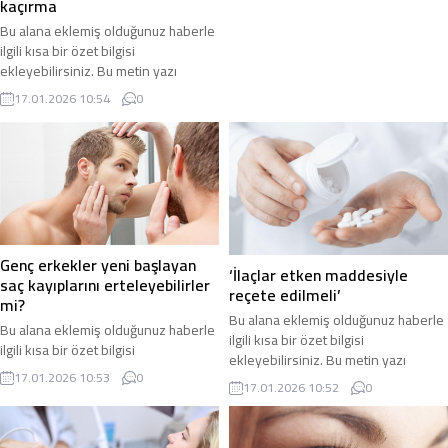
kaçırma
Bu alana eklemiş olduğunuz haberle
ilgili kısa bir özet bilgisi
ekleyebilirsiniz. Bu metin yazı
düzenleme sayfasında “Özet”
17.01.2026 10:54
0
bölümünden eklenebilir. Özet
eklenmişse başlık altında kalın
olarak bu şekilde gösterilir,
eklenmemişse bu alan boş kalır.
Genç erkekler yeni başlayan
‘İlaçlar etken maddesiyle
saç kayıplarını erteleyebilirler
reçete edilmeli’
mi?
Bu alana eklemiş olduğunuz haberle
Bu alana eklemiş olduğunuz haberle
ilgili kısa bir özet bilgisi
ilgili kısa bir özet bilgisi
ekleyebilirsiniz. Bu metin yazı
ekleyebilirsiniz. Bu metin yazı
17.01.2026 10:53
0
düzenleme sayfasında “Özet”
17.01.2026 10:52
0
düzenleme sayfasında “Özet”
bölümünden eklenebilir. Özet
bölümünden eklenebilir. Özet
eklenmişse başlık altında kalın
eklenmişse başlık altında kalın
olarak bu şekilde gösterilir,