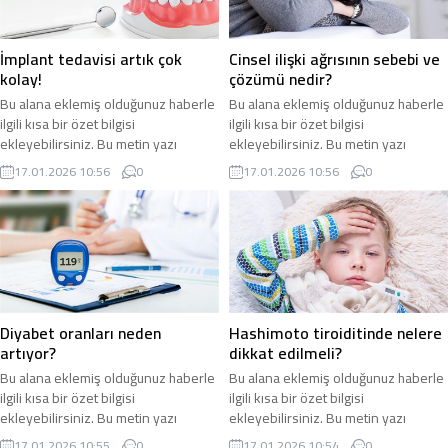
İmplant tedavisi artık çok
Cinsel ilişki ağrısının sebebi ve
kolay!
çözümü nedir?
Bu alana eklemiş olduğunuz haberle
Bu alana eklemiş olduğunuz haberle
ilgili kısa bir özet bilgisi
ilgili kısa bir özet bilgisi
ekleyebilirsiniz. Bu metin yazı
ekleyebilirsiniz. Bu metin yazı
düzenleme sayfasında “Özet”
düzenleme sayfasında “Özet”
17.01.2026 10:56
0
17.01.2026 10:56
0
bölümünden eklenebilir. Özet
bölümünden eklenebilir. Özet
eklenmişse başlık altında kalın
eklenmişse başlık altında kalın
olarak bu şekilde gösterilir,
olarak bu şekilde gösterilir,
eklenmemişse bu alan boş kalır.
eklenmemişse bu alan boş kalır.
Diyabet oranları neden
Hashimoto tiroiditinde nelere
artıyor?
dikkat edilmeli?
Bu alana eklemiş olduğunuz haberle
Bu alana eklemiş olduğunuz haberle
ilgili kısa bir özet bilgisi
ilgili kısa bir özet bilgisi
ekleyebilirsiniz. Bu metin yazı
ekleyebilirsiniz. Bu metin yazı
düzenleme sayfasında “Özet”
düzenleme sayfasında “Özet”
17.01.2026 10:55
0
17.01.2026 10:54
0