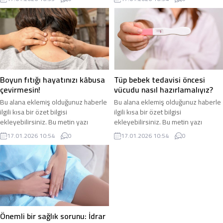
bölümünden eklenebilir. Özet
bölümünden eklenebilir. Özet
eklenmişse başlık altında kalın
eklenmişse başlık altında kalın
olarak bu şekilde gösterilir,
olarak bu şekilde gösterilir,
eklenmemişse bu alan boş kalır.
eklenmemişse bu alan boş kalır.
Boyun fıtığı hayatınızı kâbusa
Tüp bebek tedavisi öncesi
çevirmesin!
vücudu nasıl hazırlamalıyız?
Bu alana eklemiş olduğunuz haberle
Bu alana eklemiş olduğunuz haberle
ilgili kısa bir özet bilgisi
ilgili kısa bir özet bilgisi
ekleyebilirsiniz. Bu metin yazı
ekleyebilirsiniz. Bu metin yazı
düzenleme sayfasında “Özet”
düzenleme sayfasında “Özet”
17.01.2026 10:54
0
17.01.2026 10:54
0
bölümünden eklenebilir. Özet
bölümünden eklenebilir. Özet
eklenmişse başlık altında kalın
eklenmişse başlık altında kalın
olarak bu şekilde gösterilir,
olarak bu şekilde gösterilir,
eklenmemişse bu alan boş kalır.
eklenmemişse bu alan boş kalır.
Önemli bir sağlık sorunu: İdrar