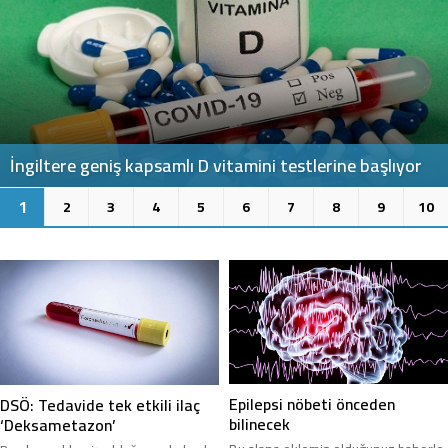
DSÖ: Gençlerde daha tehlikeli olabilir
2
1
3
4
5
6
7
8
9
10
Epilepsi nöbeti önceden
DSÖ: Tedavide tek etkili ilaç
bilinecek
‘Deksametazon’