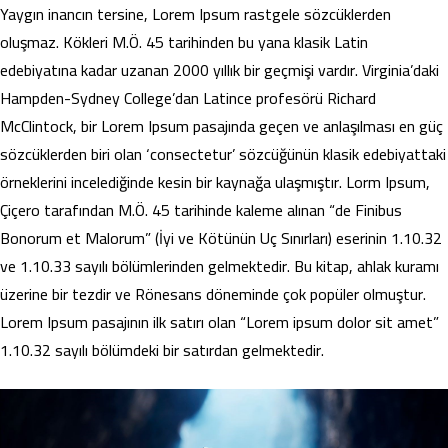
Yaygın inancın tersine, Lorem Ipsum rastgele sözcüklerden
oluşmaz. Kökleri M.Ö. 45 tarihinden bu yana klasik Latin
edebiyatına kadar uzanan 2000 yıllık bir geçmişi vardır. Virginia’daki
Hampden-Sydney College’dan Latince profesörü Richard
McClintock, bir Lorem Ipsum pasajında geçen ve anlaşılması en güç
sözcüklerden biri olan ‘consectetur’ sözcüğünün klasik edebiyattaki
örneklerini incelediğinde kesin bir kaynağa ulaşmıştır. Lorm Ipsum,
Çiçero tarafından M.Ö. 45 tarihinde kaleme alınan “de Finibus
Bonorum et Malorum” (İyi ve Kötünün Uç Sınırları) eserinin 1.10.32
ve 1.10.33 sayılı bölümlerinden gelmektedir. Bu kitap, ahlak kuramı
üzerine bir tezdir ve Rönesans döneminde çok popüler olmuştur.
Lorem Ipsum pasajının ilk satırı olan “Lorem ipsum dolor sit amet”
1.10.32 sayılı bölümdeki bir satırdan gelmektedir.