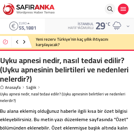
29
°C
ALTIN
İSTANBUL
6.660,55
HAFIF YAĞMURLU
Eski Anayasa Mahkemesi Başkanı Yekta Güngör
Özden: Yargıçlar siyasal iktidara güvenerek böyle
kararlar alıyor
Uyku apnesi nedir, nasıl tedavi edilir?
(Uyku apnesinin belirtileri ve nedenleri
nelerdir?)
Anasayfa
Sağlık
Uyku apnesi nedir, nasıl tedavi edilir? (Uyku apnesinin belirtileri ve nedenleri
nelerdir?)
Bu alana eklemiş olduğunuz haberle ilgili kısa bir özet bilgisi
ekleyebilirsiniz. Bu metin yazı düzenleme sayfasında “Özet”
bölümünden eklenebilir. Özet eklenmişse başlık altında kalın