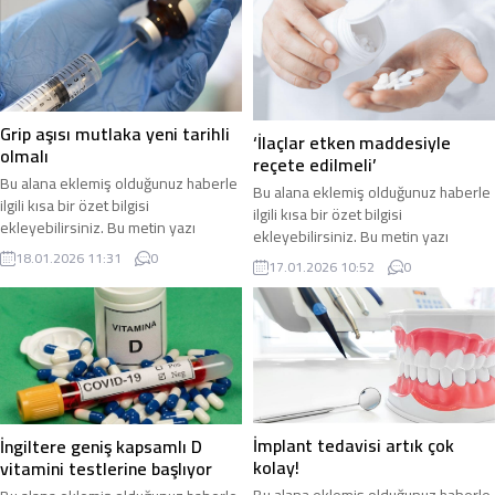
olarak bu şekilde gösterilir,
olarak bu şekilde gösterilir,
eklenmemişse bu alan boş kalır.
eklenmemişse bu alan boş kalır.
Grip aşısı mutlaka yeni tarihli
‘İlaçlar etken maddesiyle
olmalı
reçete edilmeli’
Bu alana eklemiş olduğunuz haberle
Bu alana eklemiş olduğunuz haberle
ilgili kısa bir özet bilgisi
ilgili kısa bir özet bilgisi
ekleyebilirsiniz. Bu metin yazı
ekleyebilirsiniz. Bu metin yazı
düzenleme sayfasında “Özet”
düzenleme sayfasında “Özet”
18.01.2026 11:31
0
17.01.2026 10:52
0
bölümünden eklenebilir. Özet
bölümünden eklenebilir. Özet
eklenmişse başlık altında kalın
eklenmişse başlık altında kalın
olarak bu şekilde gösterilir,
olarak bu şekilde gösterilir,
eklenmemişse bu alan boş kalır.
eklenmemişse bu alan boş kalır.
İmplant tedavisi artık çok
İngiltere geniş kapsamlı D
kolay!
vitamini testlerine başlıyor