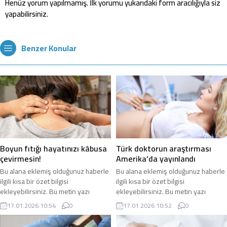
Henüz yorum yapılmamış. İlk yorumu yukarıdaki form aracılığıyla siz
yapabilirsiniz.
Benzer Konular
Boyun fıtığı hayatınızı kâbusa
Türk doktorun araştırması
çevirmesin!
Amerika’da yayınlandı
Bu alana eklemiş olduğunuz haberle
Bu alana eklemiş olduğunuz haberle
ilgili kısa bir özet bilgisi
ilgili kısa bir özet bilgisi
ekleyebilirsiniz. Bu metin yazı
ekleyebilirsiniz. Bu metin yazı
düzenleme sayfasında “Özet”
düzenleme sayfasında “Özet”
17.01.2026 10:54
0
17.01.2026 10:52
0
bölümünden eklenebilir. Özet
bölümünden eklenebilir. Özet
eklenmişse başlık altında kalın
eklenmişse başlık altında kalın