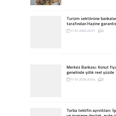
Ekonomi
TÜMÜ
Yurt dışından döviz ve altın
getirenden vergi alınmaya
19.01.2026 20:54
0
Turizm sektörüne bankala
tarafından Hazine garantis
milyar TL kredi desteği sa
17.01.2026 20:57
0
Merkez Bankası: Konut fiya
genelinde yıllık reel yüzde 