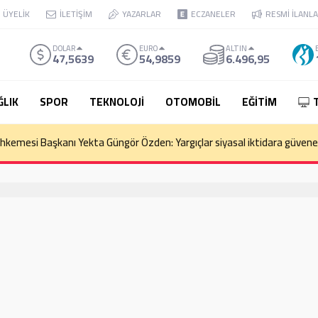
ÜYELİK
İLETİŞİM
YAZARLAR
ECZANELER
RESMİ İLANL
DOLAR
EURO
ALTIN
47,5639
54,9859
6.496,95
ĞLIK
SPOR
TEKNOLOJİ
OTOMOBİL
EĞİTİM
kemesi Başkanı Yekta Güngör Özden: Yargıçlar siyasal iktidara güvenere
e Zorluyor