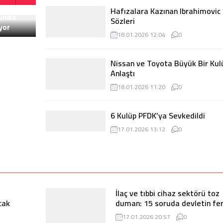
Hafızalara Kazınan Ibrahimovic
Sözleri
18.01.2026 12:04
0
Nissan ve Toyota Büyük Bir Kul
Anlaştı
18.01.2026 11:20
0
6 Kulüp PFDK’ya Sevkedildi
17.01.2026 13:12
0
NBA’de Eşleşmeler Belli Oldu
9
10
lunda
yor