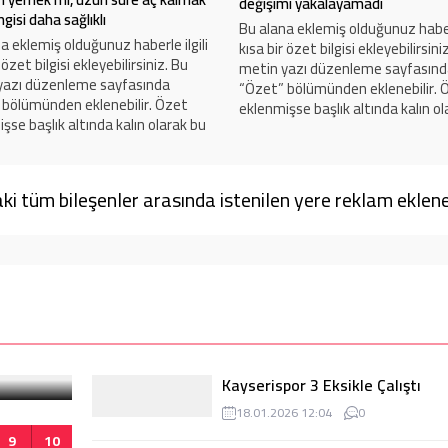
değişimi yakalayamadı
gisi daha sağlıklı
Bu alana eklemiş olduğunuz haberl
a eklemiş olduğunuz haberle ilgili
kısa bir özet bilgisi ekleyebilirsini
 özet bilgisi ekleyebilirsiniz. Bu
metin yazı düzenleme sayfasın
yazı düzenleme sayfasında
“Özet” bölümünden eklenebilir. 
 bölümünden eklenebilir. Özet
eklenmişse başlık altında kalın ol
şse başlık altında kalın olarak bu
şekilde gösterilir, eklenmemişse 
 gösterilir, eklenmemişse bu alan
boş kalır.
r.
i tüm bileşenler arasında istenilen yere reklam eklene
Kayserispor 3 Eksikle Çalıştı
18.01.2026 12:04
0