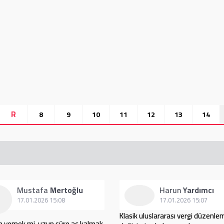
R
8
9
10
11
12
13
14
Mustafa
Mertoğlu
Harun
Yardımcı
17.01.2026 15:08
17.01.2026 15:07
Klasik uluslararası vergi düzenle
n yemek mi, uzun süre aç kalmak