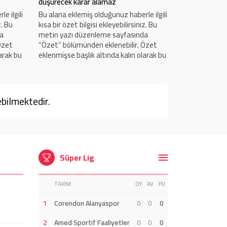
düşürecek karar alamaz
bakar
e ilgili
Bu alana eklemiş olduğunuz haberle ilgili
Bu alana eklem
z. Bu
kısa bir özet bilgisi ekleyebilirsiniz. Bu
kısa bir özet b
da
metin yazı düzenleme sayfasında
metin yazı d
Özet
“Özet” bölümünden eklenebilir. Özet
“Özet” bölümü
arak bu
eklenmişse başlık altında kalın olarak bu
eklenmişse baş
bu alan
şekilde gösterilir, eklenmemişse bu alan
şekilde göste
boş kalır.
boş kalır.
bilmektedir.
Süper Lig
TAKIM
OY
AV
PU
1
Corendon Alanyaspor
0
0
0
2
Amed Sportif Faaliyetler
0
0
0