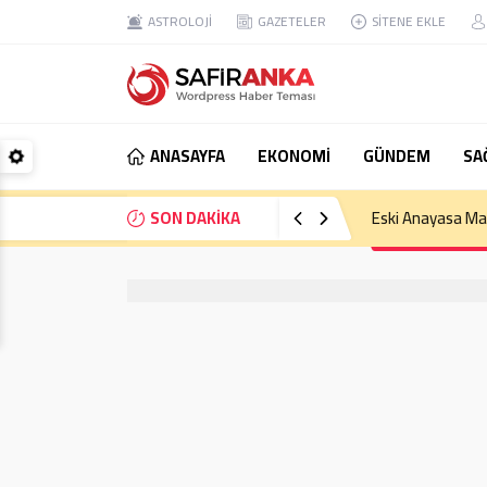
ASTROLOJİ
GAZETELER
SİTENE EKLE
ANASAYFA
EKONOMİ
GÜNDEM
SA
SON DAKİKA
Eski Anayasa Mah
e-ticaret Firmaları Değişim