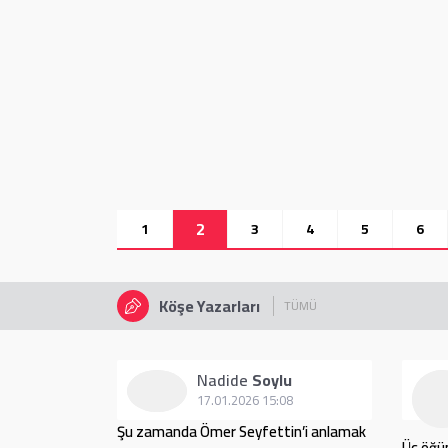
2
1
3
4
5
6
Köşe Yazarları
TÜMÜ
rci
Nadide
Soylu
12
17.01.2026 15:08
ası takım
Şu zamanda Ömer Seyfettin’i anlamak
Üç öğü