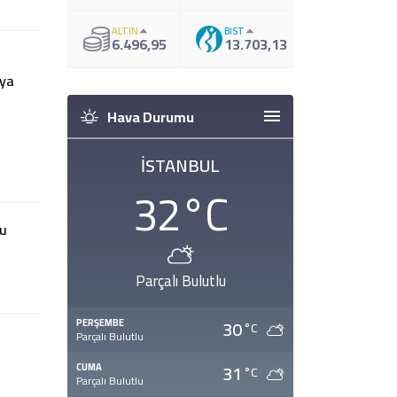
ALTIN
BIST
6.496,95
13.703,13
ragat
Hava Durumu
İSTANBUL
32
°C
sya
ır
Parçalı Bulutlu
30
PERŞEMBE
°C
Parçalı Bulutlu
nu
31
CUMA
°C
Parçalı Bulutlu