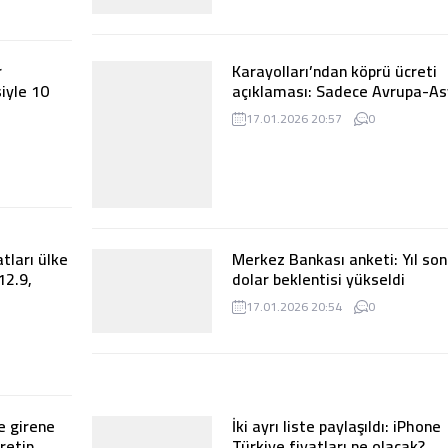
İlaç ve tıbbi cihaz sektörü toz
cak
duman: 15 soruda devletin fe
baskısı…
17.01.2026 20:57
0
r
Karayolları’ndan köprü ücreti
iyle 10
açıklaması: Sadece Avrupa-A
ğlanacak
yönündeki geçişlerde ücret alın
17.01.2026 20:57
0
tları ülke
Merkez Bankası anketi: Yıl so
12.9,
dolar beklentisi yükseldi