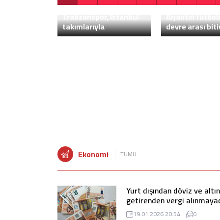
2
1
3
4
5
6
7
8
Trabzonspor, İstanbul
Arjantin futbo
takımlarıyla
devre arası biti
karşılaşacak