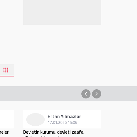
Ertan
Yılmazlar
17.01.2026 15:06
1
meleri
Devletin kurumu, devleti zaafa
Nasihat işe y