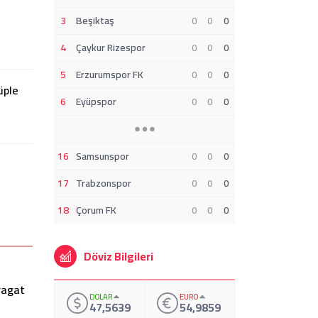
3
Beşiktaş
0
0
0
4
Çaykur Rizespor
0
0
0
5
Erzurumspor FK
0
0
0
üple
6
Eyüpspor
0
0
0
16
Samsunspor
0
0
0
17
Trabzonspor
0
0
0
18
Çorum FK
0
0
0
Kulüp Sahibi Olan Futbolcular
U
Döviz Bilgileri
DOLAR
EURO
47,5639
54,9859