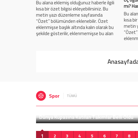
Bu alana eklemiş olduğunuz haberle ilgili
mı? Han
haberle ilgili
kısa bir özet bilgisi ekleyebilirsiniz. Bu
Bu alan
lirsiniz. Bu
metin yazı düzenleme sayfasında
kısa bir
fasında
“Özet” bölümünden eklenebilir. Özet
metin 
ilir. Özet
eklenmişse başlık altında kalın olarak bu
“Özet”
alın olarak bu
şekilde gösterilir, eklenmemişse bu alan
eklenmi
emişse bu alan
boş kalır.
şekilde
boş kalı
Anasayfadak
Spor
TÜMÜ
 Oldu
Formula 1’de Sezon Bugün Başlıyor