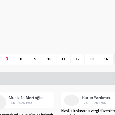
R
8
9
10
11
12
13
14
Mustafa
Mertoğlu
Harun
Yardımcı
17.01.2026 15:08
17.01.2026 15:07
Klasik uluslararası vergi düzenle
n yemek mi, uzun süre aç kalmak