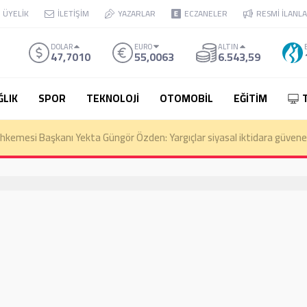
ÜYELİK
İLETİŞİM
YAZARLAR
ECZANELER
RESMİ İLANL
DOLAR
EURO
ALTIN
47,7010
55,0063
6.543,59
ĞLIK
SPOR
TEKNOLOJİ
OTOMOBİL
EĞİTİM
kemesi Başkanı Yekta Güngör Özden: Yargıçlar siyasal iktidara güvenere
e Zorluyor