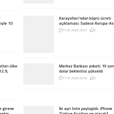
İlaç ve tıbbi cihaz sektörü toz
cak
duman: 15 soruda devletin fe
baskısı…
17.01.2026 20:57
0
r
Karayolları’ndan köprü ücreti
iyle 10
açıklaması: Sadece Avrupa-A
ğlanacak
yönündeki geçişlerde ücret alın
17.01.2026 20:57
0
tları ülke
Merkez Bankası anketi: Yıl so
12.9,
dolar beklentisi yükseldi