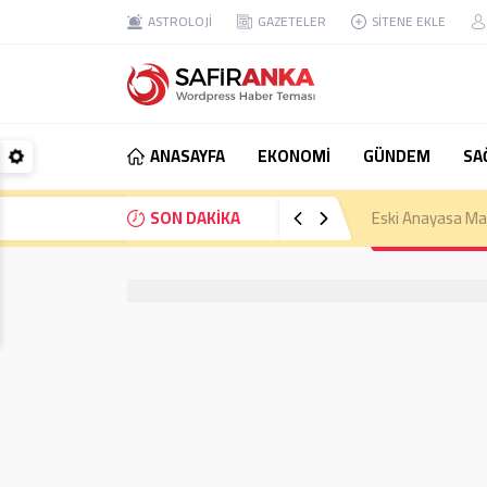
ASTROLOJİ
GAZETELER
SİTENE EKLE
ANASAYFA
EKONOMİ
GÜNDEM
SA
SON DAKİKA
Eski Anayasa Mah
e-ticaret Firmaları Değişim