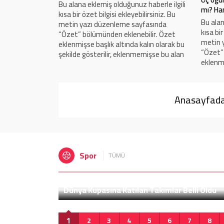
Bu alana eklemiş olduğunuz haberle ilgili
mı? Han
haberle ilgili
kısa bir özet bilgisi ekleyebilirsiniz. Bu
Bu alan
lirsiniz. Bu
metin yazı düzenleme sayfasında
kısa bir
fasında
“Özet” bölümünden eklenebilir. Özet
metin 
ilir. Özet
eklenmişse başlık altında kalın olarak bu
“Özet”
alın olarak bu
şekilde gösterilir, eklenmemişse bu alan
eklenmi
emişse bu alan
boş kalır.
şekilde
boş kalı
Anasayfadak
Spor
TÜMÜ
 Oldu