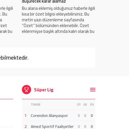
düşürecek karar alamaz
bakar
e ilgili
Bu alana eklemiş olduğunuz haberle ilgili
Bu alana eklem
z. Bu
kısa bir özet bilgisi ekleyebilirsiniz. Bu
kısa bir özet b
da
metin yazı düzenleme sayfasında
metin yazı d
Özet
“Özet” bölümünden eklenebilir. Özet
“Özet” bölümü
arak bu
eklenmişse başlık altında kalın olarak bu
eklenmişse baş
bu alan
şekilde gösterilir, eklenmemişse bu alan
şekilde göste
boş kalır.
boş kalır.
bilmektedir.
Süper Lig
TAKIM
OY
AV
PU
1
Corendon Alanyaspor
0
0
0
2
Amed Sportif Faaliyetler
0
0
0