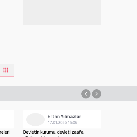
Ertan
Yılmazlar
17.01.2026 15:06
1
meleri
Devletin kurumu, devleti zaafa
Nasihat işe y