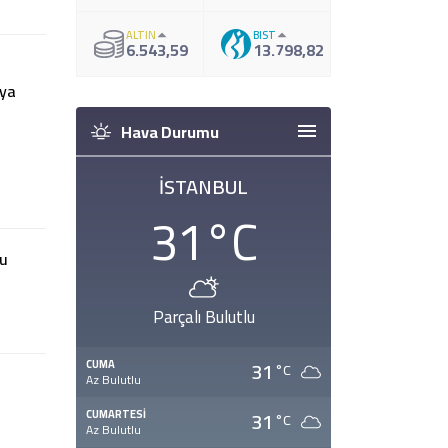
ALTIN
BIST
6.543,59
13.798,82
ragat
Hava Durumu
İSTANBUL
31
°C
sya
ır
Parçalı Bulutlu
31
CUMA
°C
Az Bulutlu
nu
31
CUMARTESI
°C
Az Bulutlu