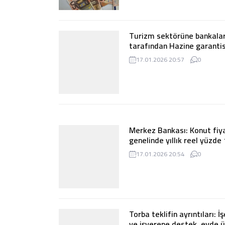
Ekonomi
TÜMÜ
Yurt dışından döviz ve altın
getirenden vergi alınmaya
19.01.2026 20:54
0
Turizm sektörüne bankala
tarafından Hazine garantis
milyar TL kredi desteği sa
17.01.2026 20:57
0
Merkez Bankası: Konut fiya
genelinde yıllık reel yüzde 