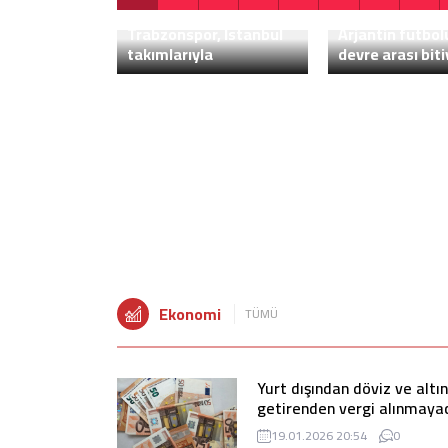
Formula 1’de Sezon Bugün Başlıyor
2
1
3
4
5
6
7
8
Trabzonspor, İstanbul
Arjantin futbo
takımlarıyla
devre arası biti
karşılaşacak