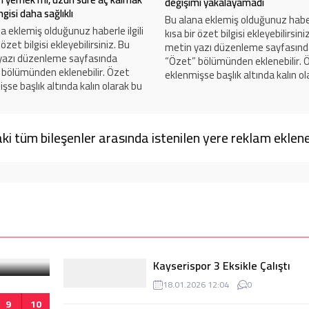
değişimi yakalayamadı
gisi daha sağlıklı
Bu alana eklemiş olduğunuz haberl
a eklemiş olduğunuz haberle ilgili
kısa bir özet bilgisi ekleyebilirsini
 özet bilgisi ekleyebilirsiniz. Bu
metin yazı düzenleme sayfasın
yazı düzenleme sayfasında
“Özet” bölümünden eklenebilir. 
 bölümünden eklenebilir. Özet
eklenmişse başlık altında kalın ol
şse başlık altında kalın olarak bu
şekilde gösterilir, eklenmemişse 
 gösterilir, eklenmemişse bu alan
boş kalır.
r.
i tüm bileşenler arasında istenilen yere reklam eklene
Kayserispor 3 Eksikle Çalıştı
18.01.2026 12:04
0