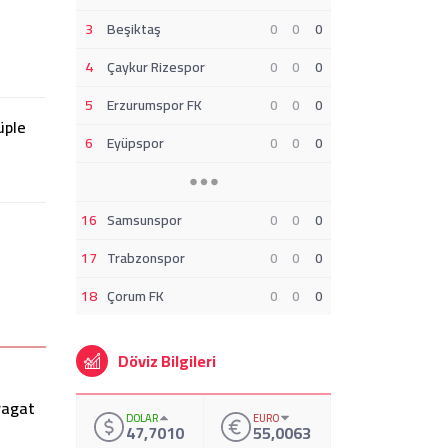
3
Beşiktaş
0
0
0
4
Çaykur Rizespor
0
0
0
5
Erzurumspor FK
0
0
0
üple
6
Eyüpspor
0
0
0
16
Samsunspor
0
0
0
17
Trabzonspor
0
0
0
18
Çorum FK
0
0
0
Kulüp Sahibi Olan Futbolcular
U
Döviz Bilgileri
DOLAR
EURO
47,7010
55,0063