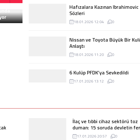
Hafızalara Kazınan Ibrahimovic
Sözleri
18.01.2026 12:04
0
Nissan ve Toyota Büyük Bir Kul
Anlaştı
18.01.2026 11:20
0
6 Kulüp PFDK’ya Sevkedildi
17.01.2026 13:12
0
NBA’de Eşleşmeler Belli Oldu
9
10
lunda
yor