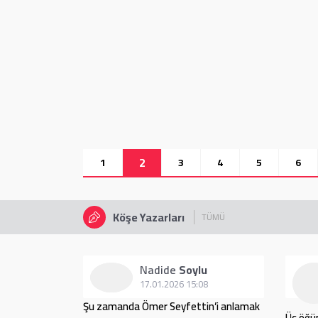
2
1
3
4
5
6
Köşe Yazarları
TÜMÜ
rci
Nadide
Soylu
12
17.01.2026 15:08
ası takım
Şu zamanda Ömer Seyfettin’i anlamak
Üç öğü