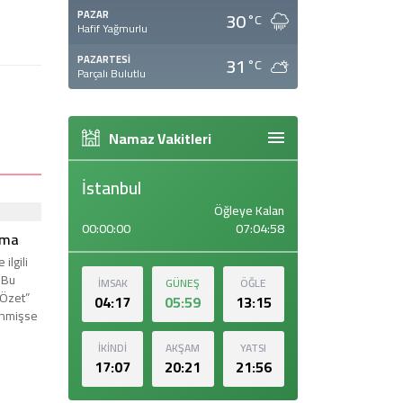
30
PAZAR
°C
Hafif Yağmurlu
31
PAZARTESI
°C
Parçalı Bulutlu
Namaz Vakitleri
İstanbul
Öğleye Kalan
00:00:00
07:04:57
İMSAK
GÜNEŞ
ÖĞLE
04:17
05:59
13:15
İKİNDİ
AKŞAM
YATSI
17:07
20:21
21:56
rma