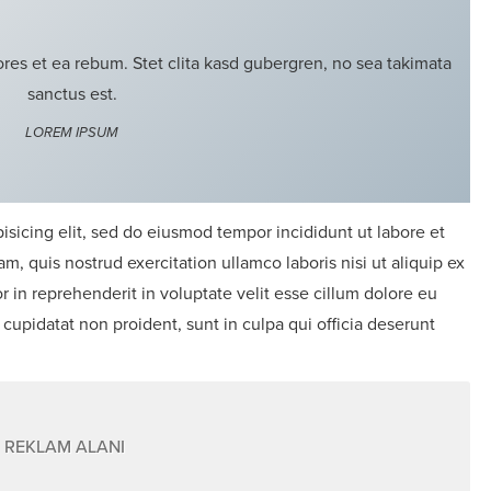
res et ea rebum. Stet clita kasd gubergren, no sea takimata
sanctus est.
LOREM IPSUM
isicing elit, sed do eiusmod tempor incididunt ut labore et
, quis nostrud exercitation ullamco laboris nisi ut aliquip ex
in reprehenderit in voluptate velit esse cillum dolore eu
 cupidatat non proident, sunt in culpa qui officia deserunt
REKLAM ALANI