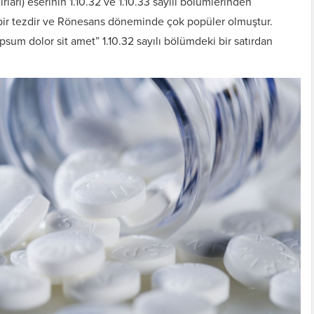
arı) eserinin 1.10.32 ve 1.10.33 sayılı bölümlerinden
 bir tezdir ve Rönesans döneminde çok popüler olmuştur.
psum dolor sit amet” 1.10.32 sayılı bölümdeki bir satırdan