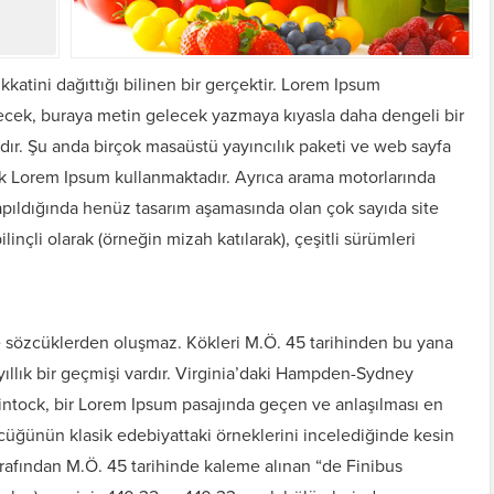
katini dağıttığı bilinen bir gerçektir. Lorem Ipsum
ecek, buraya metin gelecek yazmaya kıyasla daha dengeli bir
ıdır. Şu anda birçok masaüstü yayıncılık paketi ve web sayfa
rak Lorem Ipsum kullanmaktadır. Ayrıca arama motorlarında
apıldığında henüz tasarım aşamasında olan çok sayıda site
ilinçli olarak (örneğin mizah katılarak), çeşitli sürümleri
e sözcüklerden oluşmaz. Kökleri M.Ö. 45 tarihinden bu yana
ıllık bir geçmişi vardır. Virginia’daki Hampden-Sydney
ntock, bir Lorem Ipsum pasajında geçen ve anlaşılması en
cüğünün klasik edebiyattaki örneklerini incelediğinde kesin
arafından M.Ö. 45 tarihinde kaleme alınan “de Finibus