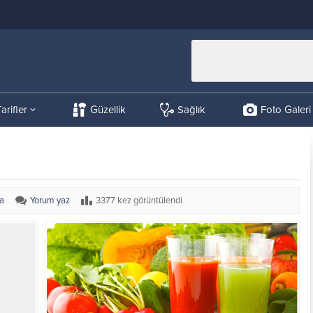
arifler
Güzellik
Sağlık
Foto Galeri
ma
Yorum yaz
3377 kez görüntülendi