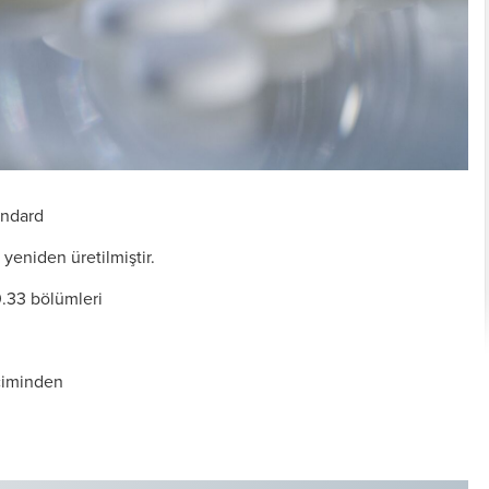
andard
 yeniden üretilmiştir.
İşte Yeni Telefonlar
10.33 bölümleri
içiminden