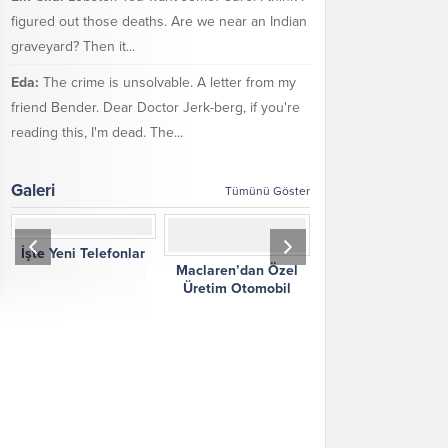
figured out those deaths. Are we near an Indian
graveyard? Then it...
Eda:
The crime is unsolvable. A letter from my
friend Bender. Dear Doctor Jerk-berg, if you're
reading this, I'm dead. The...
Galeri
Tümünü Göster
Maclaren’dan Özel
Kendi İcatlarıyla Ölen
İşte Amanya’nın Ye
Üretim Otomobil
Mucitler
Formaları