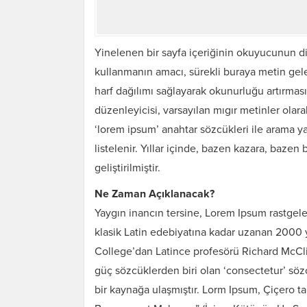
Yinelenen bir sayfa içeriğinin okuyucunun dik
kullanmanın amacı, sürekli buraya metin gel
harf dağılımı sağlayarak okunurluğu artırmas
düzenleyicisi, varsayılan mıgır metinler ola
‘lorem ipsum’ anahtar sözcükleri ile arama y
listelenir. Yıllar içinde, bazen kazara, bazen b
geliştirilmiştir.
Ne Zaman Açıklanacak?
Yaygın inancın tersine, Lorem Ipsum rastgel
klasik Latin edebiyatına kadar uzanan 2000 y
College’dan Latince profesörü Richard McCli
güç sözcüklerden biri olan ‘consectetur’ söz
bir kaynağa ulaşmıştır. Lorm Ipsum, Çiçero t