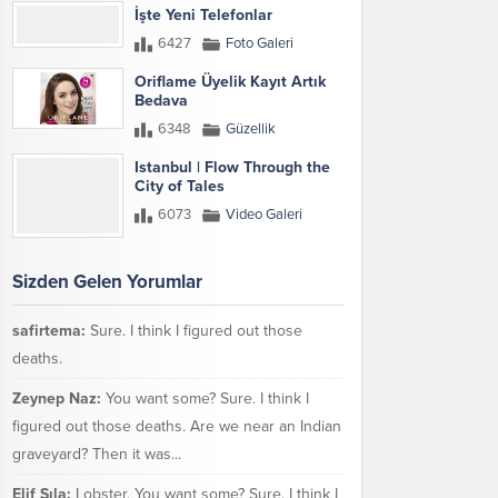
İşte Yeni Telefonlar
6427
Foto Galeri
Oriflame Üyelik Kayıt Artık
Bedava
6348
Güzellik
Istanbul | Flow Through the
City of Tales
6073
Video Galeri
Sizden Gelen Yorumlar
safirtema:
Sure. I think I figured out those
deaths.
Zeynep Naz:
You want some? Sure. I think I
figured out those deaths. Are we near an Indian
graveyard? Then it was...
Elif Sıla:
Lobster. You want some? Sure. I think I