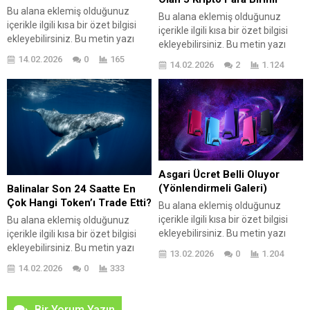
Bu alana eklemiş olduğunuz
Bu alana eklemiş olduğunuz
içerikle ilgili kısa bir özet bilgisi
içerikle ilgili kısa bir özet bilgisi
ekleyebilirsiniz. Bu metin yazı
ekleyebilirsiniz. Bu metin yazı
düzenleme sayfasında "Özet"
düzenleme sayfasında "Özet"
14.02.2026
0
165
14.02.2026
2
1.124
bölümünden eklenebilir. Özet
bölümünden eklenebilir. Özet
eklenmişse başlık altında kalın
eklenmişse başlık altında kalın
olarak bu şekilde gösterilir,
olarak bu şekilde gösterilir,
eklenmemişse bu alan boş kalır.
eklenmemişse bu alan boş kalır.
Asgari Ücret Belli Oluyor
(Yönlendirmeli Galeri)
Balinalar Son 24 Saatte En
Çok Hangi Token’ı Trade Etti?
Bu alana eklemiş olduğunuz
içerikle ilgili kısa bir özet bilgisi
Bu alana eklemiş olduğunuz
ekleyebilirsiniz. Bu metin yazı
içerikle ilgili kısa bir özet bilgisi
düzenleme sayfasında "Özet"
ekleyebilirsiniz. Bu metin yazı
13.02.2026
0
1.204
bölümünden eklenebilir. Özet
düzenleme sayfasında "Özet"
14.02.2026
0
333
eklenmişse başlık altında kalın
bölümünden eklenebilir. Özet
olarak bu şekilde gösterilir,
eklenmişse başlık altında kalın
eklenmemişse bu alan boş kalır.
olarak bu şekilde gösterilir,
Bir Yorum Yazın