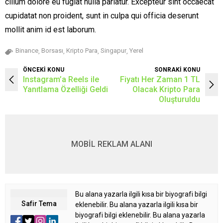
cillum dolore eu fugiat nulla pariatur. Excepteur sint occaecat
cupidatat non proident, sunt in culpa qui officia deserunt
mollit anim id est laborum.
Binance
Borsası
Kripto Para
Singapur
Yerel
,
,
,
,
ÖNCEKİ KONU
SONRAKİ KONU
Instagram’a Reels ile
Fiyatı Her Zaman 1 TL
Yanıtlama Özelliği Geldi
Olacak Kripto Para
Oluşturuldu
MOBİL REKLAM ALANI
Bu alana yazarla ilgili kısa bir biyografi bilgi
Safir Tema
eklenebilir. Bu alana yazarla ilgili kısa bir
biyografi bilgi eklenebilir. Bu alana yazarla