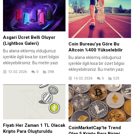
Asgari Ücret Belli Oluyor
(Lightbox Galeri)
Coin Bureau’ya Göre Bu
Altcoin %400 Yükselebilir
Bu alana eklemiş olduğunuz
içerikle ilgili kısa bir özet bilgisi
Bu alana eklemiş olduğunuz
ekleyebilirsiniz. Bu metin yazı
içerikle ilgili kısa bir özet bilgisi
düzenleme sayfasında "Özet"
ekleyebilirsiniz. Bu metin yazı
13.02.2026
0
398
bölümünden eklenebilir. Özet
düzenleme sayfasında "Özet"
14.02.2026
0
525
eklenmişse başlık altında kalın
bölümünden eklenebilir. Özet
olarak bu şekilde gösterilir,
eklenmişse başlık altında kalın
eklenmemişse bu alan boş kalır.
olarak bu şekilde gösterilir,
eklenmemişse bu alan boş kalır.
Fiyatı Her Zaman 1 TL Olacak
CoinMarketCap’te Trend
Kripto Para Oluşturuldu
Olan 5 Kripto Para Birimi