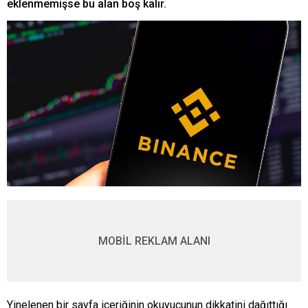
eklenmemişse bu alan boş kalır.
MOBİL REKLAM ALANI
Yinelenen bir sayfa içeriğinin okuyucunun dikkatini dağıttığı