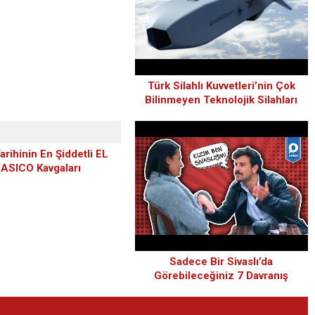
Türk Silahlı Kuvvetleri’nin Çok
Bilinmeyen Teknolojik Silahları
arihinin En Şiddetli EL
ASICO Kavgaları
Sadece Bir Sivaslı’da
Görebileceğiniz 7 Davranış