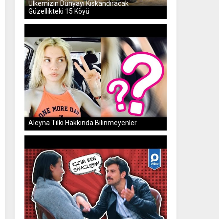
Ülkemizin Dünyayı Kıskandıracak
Güzellikteki 15 Köyü
Ülkemizin Dünyayı Kıskandıracak Güzellikteki 15 Köyü
Aleyna Tilki Hakkında Bilinmeyenler