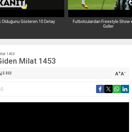
k Olduğunu Gösteren 10 Detay
Futbolculardan Freestyle Show ●
Goller
ilat 1453
Giden Milat 1453
+
-
A
A
2.322
AŞ
Futbolculard
Freestyle Show ● 
Goller