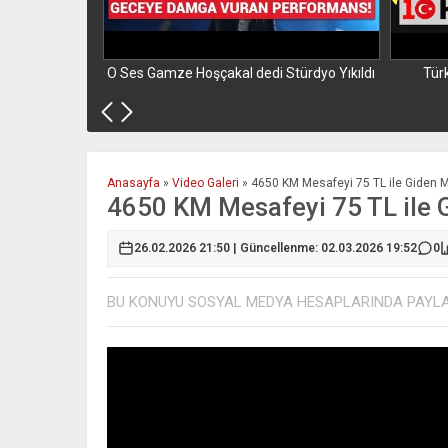
ne İncelemesi
O Ses Gamze Hoşçakal dedi Stürdyo Yıkıldı
Tür
Anasayfa
»
Video Galeri
»
4650 KM Mesafeyi 75 TL ile Giden M
4650 KM Mesafeyi 75 TL ile 
26.02.2026 21:50 | Güncellenme: 02.03.2026 19:52
0
BU KONUYU SOSYAL MEDYA HESAPLARINDA PAYL