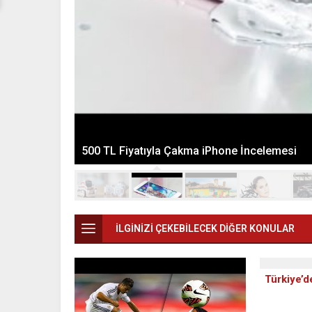
500 TL Fiyatıyla Çakma iPhone İncelemesi
İLGİNİZİ ÇEKEBİLECEK DİĞER KONULAR
Türkiye’d