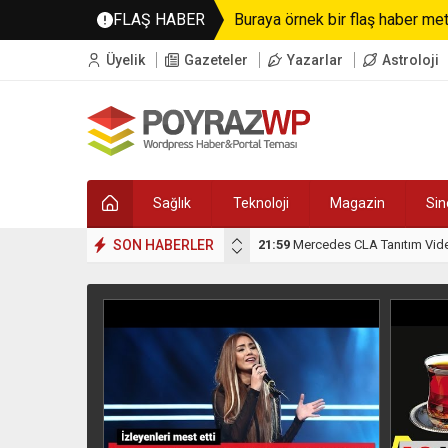
FLAŞ HABER
Buraya örnek bir flaş haber metn
Üyelik
Gazeteler
Yazarlar
Astroloji
Sağlık
Teknoloji
Magazin
Si
SON HABERLER
21:59
Mercedes CLA Tanıtım Vid