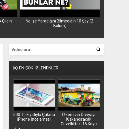
 Çılgın
Ne İşe Yaradığını Bilmediğin 10 Şey (2.
Türk Silahlı 
Bölüm)
T
EN ÇOK İZLENENLER
an
500 TL Fiyatıyla Çakma
Ülkemizin Dünyayı
Aleyna Tilki 
Çılgın
iPhone İncelemesi
Kıskandıracak
Bilinmeye
Güzellikteki 15 Köyü