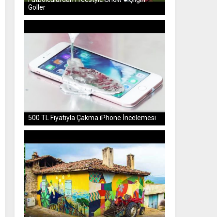
Goller
500 TL Fiyatıyla Çakma iPhone İncelemesi