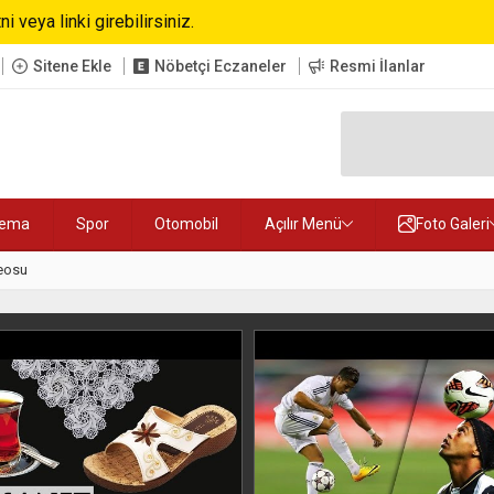
i veya linki girebilirsiniz.
Sitene Ekle
Nöbetçi Eczaneler
Resmi İlanlar
nema
Spor
Otomobil
Açılır Menü
Foto Galeri
eosu
21:58
Aleyna Tilk