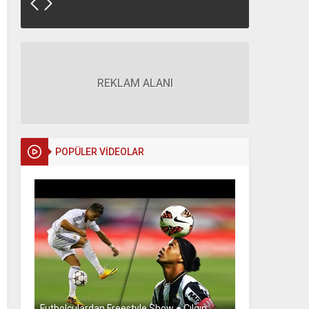
REKLAM ALANI
POPÜLER VİDEOLAR
Futbolculardan Freestyle Show ● Çılgın