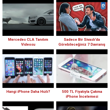
Mercedes CLA Tanıtım
Sadece Bir Sivaslı’da
Videosu
Görebileceğiniz 7 Davranış
Hangi iPhone Daha Hızlı?
500 TL Fiyatıyla Çakma
iPhone İncelemesi