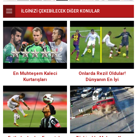
İLGİNİZİ ÇEKEBİLECEK DİĞER KONULAR
En Muhteşem Kaleci
Onlarda Rezil Oldular!
Kurtarışları
Dünyanın En İyi
Futbolcularının Çalım Yediği
Anlar[HD]