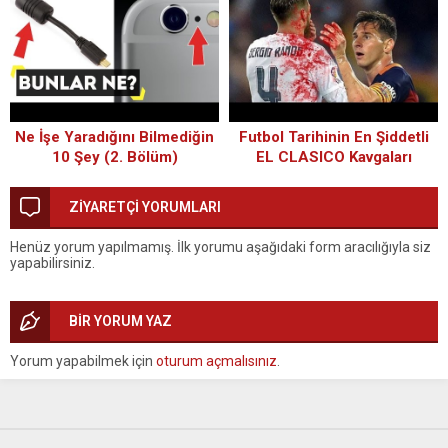
Ne İşe Yaradığını Bilmediğin
Futbol Tarihinin En Şiddetli
10 Şey (2. Bölüm)
EL CLASICO Kavgaları
ZİYARETÇİ YORUMLARI
Henüz yorum yapılmamış. İlk yorumu aşağıdaki form aracılığıyla siz
yapabilirsiniz.
BİR YORUM YAZ
Yorum yapabilmek için
oturum açmalısınız
.