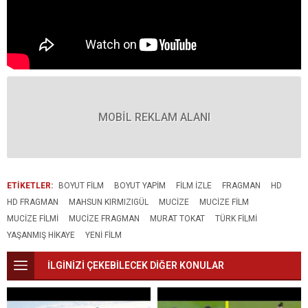
MOBİL REKLAM ALANI
ETİKETLER:
BOYUT FILM
BOYUT YAPIM
FILM IZLE
FRAGMAN
HD
HD FRAGMAN
MAHSUN KIRMIZIGÜL
MUCIZE
MUCIZE FILM
MUCIZE FILMI
MUCIZE FRAGMAN
MURAT TOKAT
TÜRK FILMI
YAŞANMIŞ HIKAYE
YENI FILM
İLGİNİZİ ÇEKEBİLECEK DİĞER KONULAR