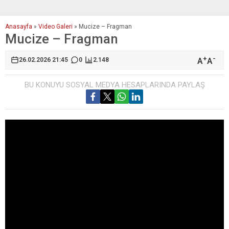
Anasayfa
»
Video Galeri
»
Mucize – Fragman
Mucize – Fragman
+
-
A
A
26.02.2026 21:45
0
2.148
BU KONUYU SOSYAL MEDYA HESAPLARINDA PAYLAŞ