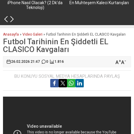
iPhone Nasıl Olacak? (2 Dk’da
En Muhteşem Kaleci Kurtarışları
Teknoloji)
Anasayfa
»
Video Galeri
»
Futbol Tarihinin En Şiddetli EL CLASICO Kavgaları
Futbol Tarihinin En Şiddetli EL
CLASICO Kavgaları
+
-
A
A
26.02.2026 21:47
0
1.816
BU KONUYU SOSYAL MEDYA HESAPLARINDA PAYLAŞ