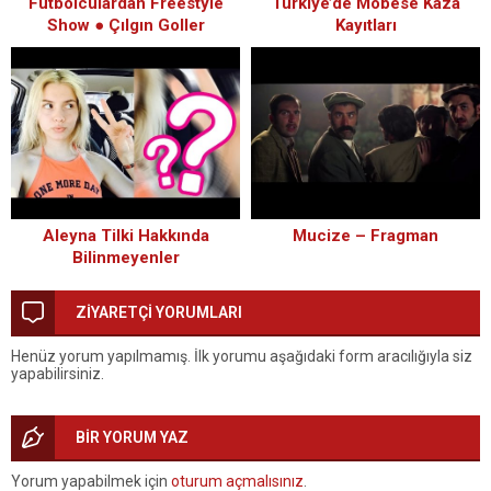
Futbolculardan Freestyle
Türkiye’de Mobese Kaza
Show ● Çılgın Goller
Kayıtları
Aleyna Tilki Hakkında
Mucize – Fragman
Bilinmeyenler
ZİYARETÇİ YORUMLARI
Henüz yorum yapılmamış. İlk yorumu aşağıdaki form aracılığıyla siz
yapabilirsiniz.
BİR YORUM YAZ
Yorum yapabilmek için
oturum açmalısınız
.