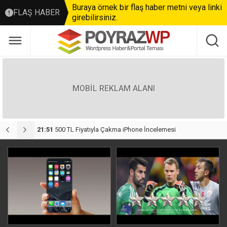
Buraya örnek bir flaş haber metni veya linki
FLAŞ HABER
girebilirsiniz.
MOBİL REKLAM ALANI
anış
21:51
500 TL Fiyatıyla Çakma iPhone İncelemesi
2