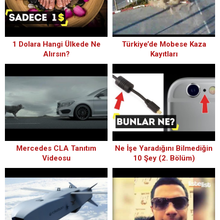
1 Dolara Hangi Ülkede Ne
Türkiye’de Mobese Kaza
Alırsın?
Kayıtları
Mercedes CLA Tanıtım
Ne İşe Yaradığını Bilmediğin
Videosu
10 Şey (2. Bölüm)