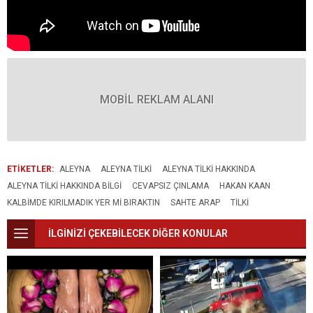
MOBİL REKLAM ALANI
ETİKETLER:
ALEYNA
ALEYNA TILKI
ALEYNA TILKI HAKKINDA
ALEYNA TILKI HAKKINDA BILGI
CEVAPSIZ ÇINLAMA
HAKAN KAAN
KALBIMDE KIRILMADIK YER MI BIRAKTIN
SAHTE ARAP
TILKI
İLGİNİZİ ÇEKEBİLECEK DİĞER KONULAR