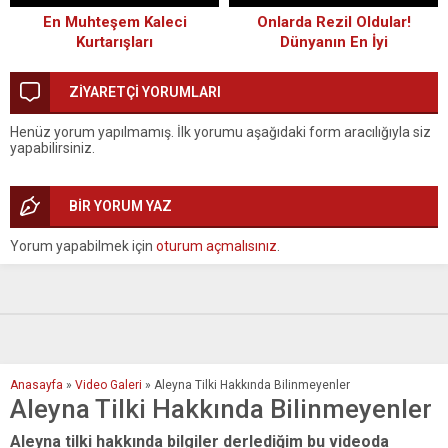
En Muhteşem Kaleci
Onlarda Rezil Oldular!
Kurtarışları
Dünyanın En İyi
Futbolcularının Çalım Yediği
Anlar[HD]
ZİYARETÇİ YORUMLARI
Henüz yorum yapılmamış. İlk yorumu aşağıdaki form aracılığıyla siz
yapabilirsiniz.
BİR YORUM YAZ
Yorum yapabilmek için
oturum açmalısınız
.
Anasayfa
»
Video Galeri
»
Aleyna Tilki Hakkında Bilinmeyenler
Aleyna Tilki Hakkında Bilinmeyenler
Aleyna tilki hakkında bilgiler derlediğim bu videoda