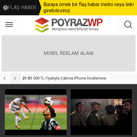
Buraya örnek bir flaş haber metni veya linki
FLAŞ HABER
girebilirsiniz.
MOBİL REKLAM ALANI
anış
21:51
500 TL Fiyatıyla Çakma iPhone İncelemesi
2