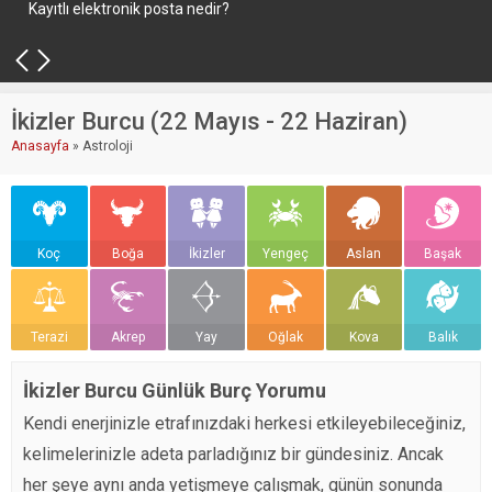
Kayıtlı elektronik posta nedir?
İkizler Burcu (22 Mayıs - 22 Haziran)
Anasayfa
»
Astroloji
Koç
Boğa
İkizler
Yengeç
Aslan
Başak
Terazi
Akrep
Yay
Oğlak
Kova
Balık
İkizler Burcu Günlük Burç Yorumu
Kendi enerjinizle etrafınızdaki herkesi etkileyebileceğiniz,
kelimelerinizle adeta parladığınız bir gündesiniz. Ancak
her şeye aynı anda yetişmeye çalışmak, günün sonunda