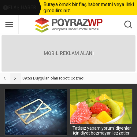
Buraya örnek bir flaş haber metni veya linki
FLAŞ HABER
girebilirsiniz.
MOBİL REKLAM ALANI
09:53
Duyguları olan robot: Cozmo!
2
‘Tatlısız yapamıyorum’ diyenler
için diyet bozmayan lezzetler