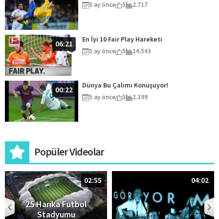
5 ay önce
5
2.717
En İyi 10 Fair Play Hareketi
06:21
5 ay önce
5
14.543
Dünya Bu Çalımı Konuşuyor!
00:22
5 ay önce
5
2.399
Popüler Videolar
02:55
04:02
25 Harika Futbol
Stadyumu