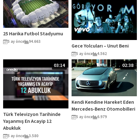
25 Harika Futbol Stadyumu
5 ay önce
94.663
Gece Yolcuları – Unut Beni
5 ay önce
4.562
03:14
02:38
Kendi Kendine Hareket Eden
Mercedes-Benz Otomobilleri
Türk Televizyon Tarihinde
5 ay önce
6.979
Yaşanmış En Acayip 12
Abukluk
5 ay önce
3.580