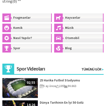
string(0) ""
Fragmanlar
Hayvanlar
Komik
Müzik
Nasıl Yapılır?
Otomobil
Spor
Blog
Spor Videoları
TÜMÜNÜ GÖR
25 Harika Futbol Stadyumu
02:55
5 ay önce
105
94.663
Dünya Tarihinin En İyi 50 Golü
14:26