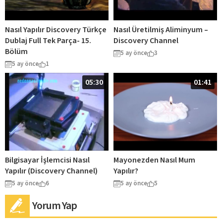
Nasıl Yapılır Discovery Türkçe
Nasıl Üretilmiş Aliminyum –
Dublaj Full Tek Parça- 15.
Discovery Channel
Bölüm
5 ay önce
3
5 ay önce
1
05:30
01:41
Bilgisayar İşlemcisi Nasıl
Mayonezden Nasıl Mum
Yapılır (Discovery Channel)
Yapılır?
5 ay önce
6
5 ay önce
5
Yorum Yap