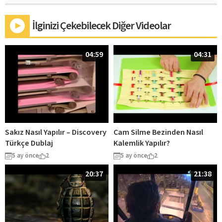
İlginizi Çekebilecek Diğer Videolar
04:59
04:31
Sakız Nasıl Yapılır – Discovery
Cam Silme Bezinden Nasıl
Türkçe Dublaj
Kalemlik Yapılır?
5 ay önce
2
5 ay önce
2
20:37
21:38