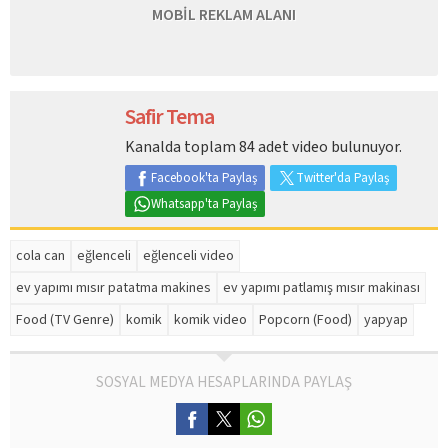
MOBİL REKLAM ALANI
Safir Tema
Kanalda toplam 84 adet video bulunuyor.
Facebook'ta Paylaş
Twitter'da Paylaş
Whatsapp'ta Paylaş
cola can
eğlenceli
eğlenceli video
ev yapımı mısır patatma makines
ev yapımı patlamış mısır makinası
Food (TV Genre)
komik
komik video
Popcorn (Food)
yapyap
SOSYAL MEDYA HESAPLARINDA PAYLAŞ