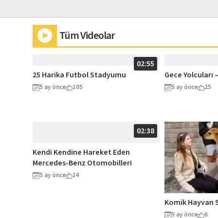
Tüm Videolar
02:55
25 Harika Futbol Stadyumu
Gece Yolcuları 
5 ay önce
105
5 ay önce
25
02:38
Kendi Kendine Hareket Eden
Mercedes-Benz Otomobilleri
5 ay önce
14
Komik Hayvan Sa
5 ay önce
6