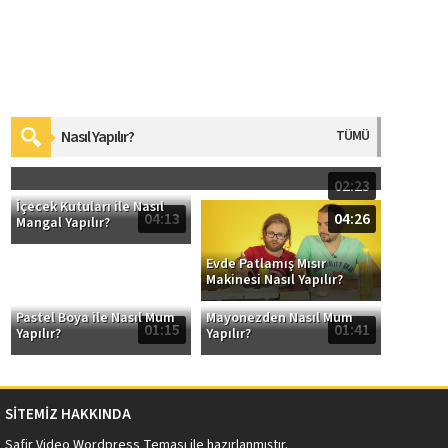
Nasıl Yapılır?
TÜMÜ
Evde Pusula Nasıl Yapılır?
02:23
İçecek Kutuları ile Nasıl
04:13
04:26
Mangal Yapılır?
Evde Patlamış Mısır
Makinesi Nasıl Yapılır?
Pastel Boya ile Nasıl Mum
Mayonezden Nasıl Mum
01:15
01:41
Yapılır?
Yapılır?
SİTEMİZ HAKKINDA
Safir Video Wordpress Teması
ile hazırlanmıştır.