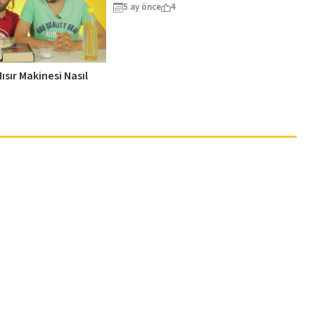
5 ay önce
4
ısır Makinesi Nasıl