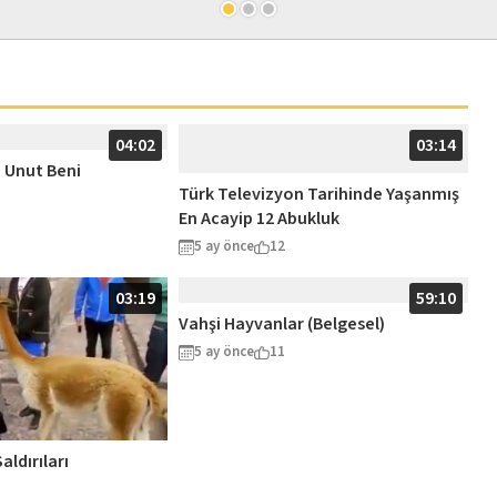
04:02
03:14
– Unut Beni
Türk Televizyon Tarihinde Yaşanmış
En Acayip 12 Abukluk
5 ay önce
12
03:19
59:10
Vahşi Hayvanlar (Belgesel)
5 ay önce
11
ldırıları