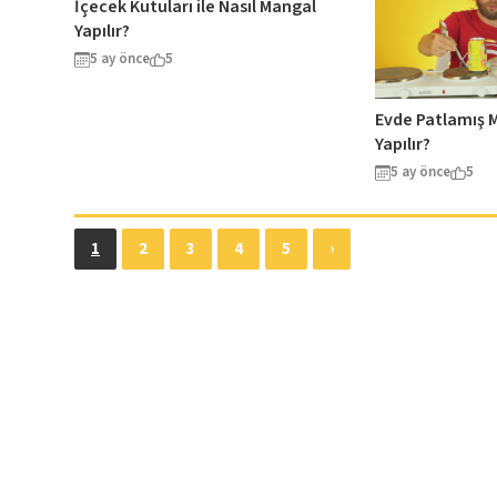
İçecek Kutuları ile Nasıl Mangal
Yapılır?
5 ay önce
5
Evde Patlamış M
Yapılır?
5 ay önce
5
1
2
3
4
5
›