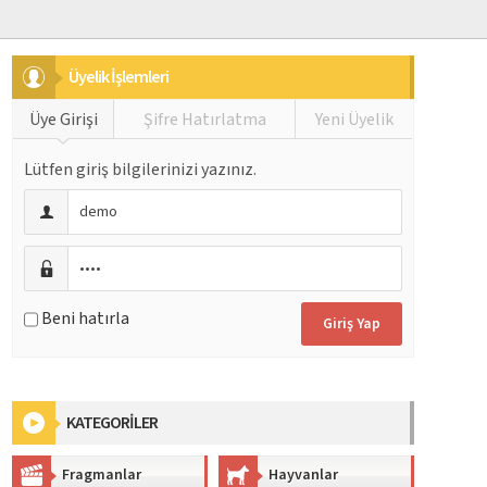
Üyelik İşlemleri
Üye Girişi
Şifre Hatırlatma
Yeni Üyelik
Lütfen giriş bilgilerinizi yazınız.
Beni hatırla
KATEGORİLER
Fragmanlar
Hayvanlar