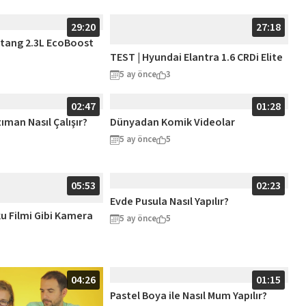
29:20
27:18
stang 2.3L EcoBoost
TEST | Hyundai Elantra 1.6 CRDi Elite
5 ay önce
3
02:47
01:28
ıman Nasıl Çalışır?
Dünyadan Komik Videolar
5 ay önce
5
05:53
02:23
Evde Pusula Nasıl Yapılır?
u Filmi Gibi Kamera
5 ay önce
5
04:26
01:15
Pastel Boya ile Nasıl Mum Yapılır?