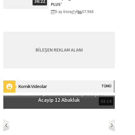
36:22
PLUS’
5 ay önce
4
57.988
BİLEŞEN REKLAM ALANI
Komik Videolar
TÜMÜ
Türk Televizyon Tarihinde Yaşanmış En
Acayip 12 Abukluk
03:14