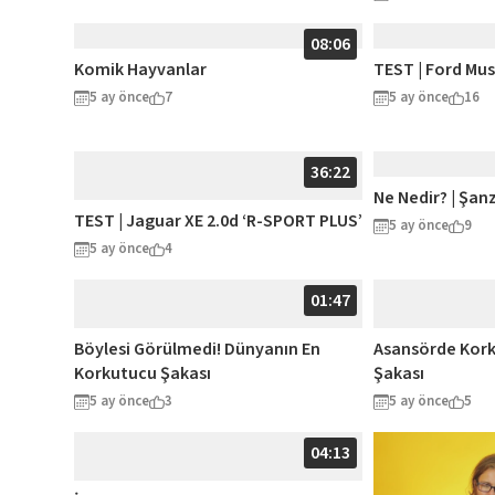
08:06
Komik Hayvanlar
TEST | Ford Mu
5 ay önce
7
5 ay önce
16
36:22
Ne Nedir? | Şanz
TEST | Jaguar XE 2.0d ‘R-SPORT PLUS’
5 ay önce
9
5 ay önce
4
01:47
Böylesi Görülmedi! Dünyanın En
Asansörde Kork
Korkutucu Şakası
Şakası
5 ay önce
3
5 ay önce
5
04:13