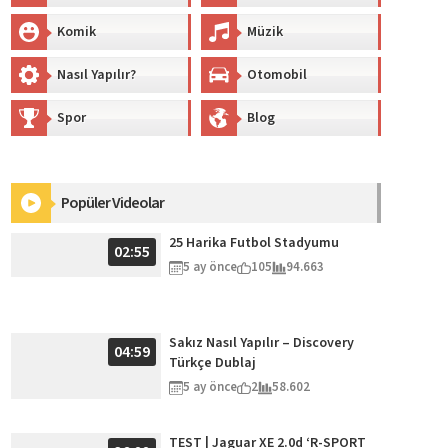
Komik
Müzik
Nasıl Yapılır?
Otomobil
Spor
Blog
Popüler Videolar
25 Harika Futbol Stadyumu
02:55
5 ay önce
105
94.663
Sakız Nasıl Yapılır – Discovery
04:59
Türkçe Dublaj
5 ay önce
2
58.602
TEST | Jaguar XE 2.0d ‘R-SPORT