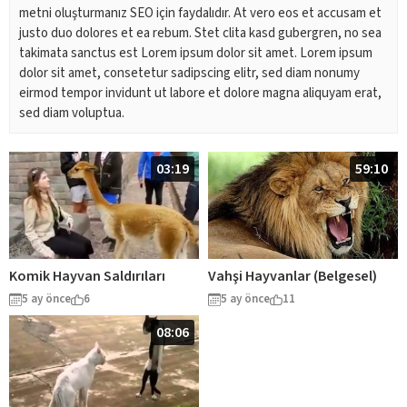
metni oluşturmanız SEO için faydalıdır. At vero eos et accusam et
justo duo dolores et ea rebum. Stet clita kasd gubergren, no sea
takimata sanctus est Lorem ipsum dolor sit amet. Lorem ipsum
dolor sit amet, consetetur sadipscing elitr, sed diam nonumy
eirmod tempor invidunt ut labore et dolore magna aliquyam erat,
sed diam voluptua.
03:19
59:10
Komik Hayvan Saldırıları
Vahşi Hayvanlar (Belgesel)
5 ay önce
6
5 ay önce
11
08:06