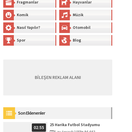
Fragmanlar
Hayvanlar
Komik
Müzik
Nasıl Yapılır?
Otomobil
Spor
Blog
BİLEŞEN REKLAM ALANI
Son Eklenenler
25 Harika Futbol Stadyumu
02:55
5 ay önce
105
94.663