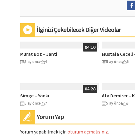
İlginizi Çekebilecek Diğer Videolar
04:10
Murat Boz – Janti
Mustafa Ceceli –
5 ay önce
4
5 ay önce
6
04:28
Simge – Yankı
Ata Demirer – K
5 ay önce
7
5 ay önce
3
Yorum Yap
Yorum yapabilmek için
oturum açmalısınız
.