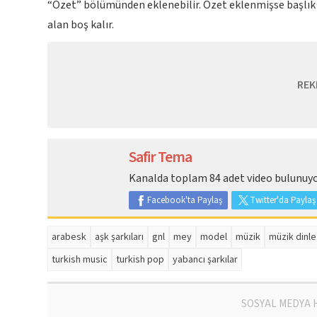
“Özet” bölümünden eklenebilir. Özet eklenmişse başlık a
alan boş kalır.
REK
Safir Tema
Kanalda toplam 84 adet video bulunuyo
Facebook'ta Paylaş
Twitter'da Paylaş
arabesk
aşk şarkıları
gnl
mey
model
müzik
müzik dinle
turkish music
turkish pop
yabancı şarkılar
SOSYAL MEDYA 