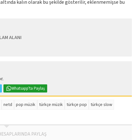
ltında kalın olarak bu şekilde gösterilir, eklenmemişse bu
LAM ALANI
r.
Whatsapp'ta Paylaş
netd
pop müzik
türkçe müzik
türkçe pop
türkçe slow
HESAPLARINDA PAYLAŞ