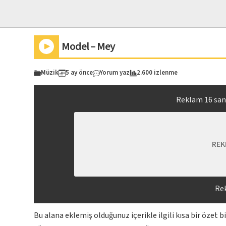
Model – Mey
Müzik
5 ay önce
Yorum yaz
2.600 izlenme
Reklam
15
san
REK
Re
Bu alana eklemiş olduğunuz içerikle ilgili kısa bir özet 