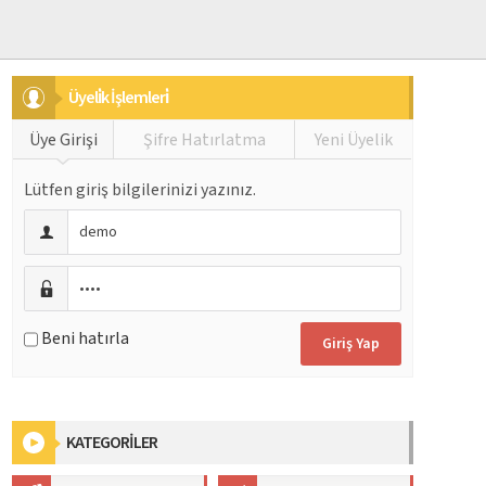
Üyeli̇k İşlemleri̇
Üye Girişi
Şifre Hatırlatma
Yeni Üyelik
Lütfen giriş bilgilerinizi yazınız.
Beni hatırla
KATEGORİLER