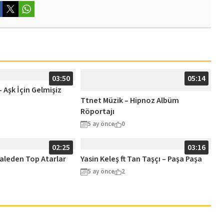
03:50
05:14
 Aşk İçin Gelmişiz
Ttnet Müzik – Hipnoz Albüm
Röportajı
5 ay önce
0
02:25
03:16
aleden Top Atarlar
Yasin Keleş ft Tan Taşçı – Paşa Paşa
5 ay önce
2