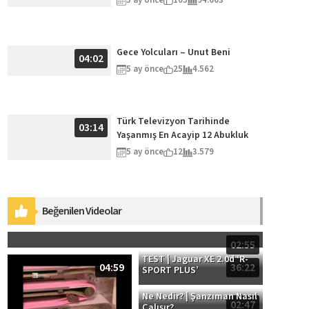
Gece Yolcuları – Unut Beni
04:02
5 ay önce
25
4.562
Türk Televizyon Tarihinde
03:14
Yaşanmış En Acayip 12 Abukluk
5 ay önce
12
3.579
Beğenilen Videolar
25 Harika Futbol Stadyumu
02:55
TEST | Jaguar XE 2.0d ‘R-
04:59
36:22
SPORT PLUS’
Ne Nedir? | Şanzıman Nasıl
02:47
Çalışır?