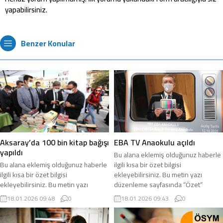
yapabilirsiniz.
Benzer Konular
Aksaray’da 100 bin kitap bağışı
EBA TV Anaokulu açıldı
yapıldı
Bu alana eklemiş olduğunuz haberle
Bu alana eklemiş olduğunuz haberle
ilgili kısa bir özet bilgisi
ilgili kısa bir özet bilgisi
ekleyebilirsiniz. Bu metin yazı
ekleyebilirsiniz. Bu metin yazı
düzenleme sayfasında “Özet”
düzenleme sayfasında “Özet”
bölümünden eklenebilir. Özet
18.01.2026 09:48
0
18.01.2026 09:43
0
bölümünden eklenebilir. Özet
eklenmişse başlık altında kalın
eklenmişse başlık altında kalın
olarak bu şekilde gösterilir,