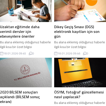
olarak bu şekilde gösterilir,
eklenmemişse bu alan boş kalır.
eklenmemişse bu alan boş kalır.
Uzaktan eğitimde daha
Dikey Geçiş Sınavı (DGS)
verimli dersler için
elektronik kayıtları için son
ebeveynlere öneriler
gün
Bu alana eklemiş olduğunuz haberle
Bu alana eklemiş olduğunuz haberle
ilgili kısa bir özet bilgisi
ilgili kısa bir özet bilgisi
ekleyebilirsiniz. Bu metin yazı
ekleyebilirsiniz. Bu metin yazı
18.01.2026 09:45
0
18.01.2026 09:46
0
düzenleme sayfasında “Özet”
düzenleme sayfasında “Özet”
bölümünden eklenebilir. Özet
bölümünden eklenebilir. Özet
eklenmişse başlık altında kalın
eklenmişse başlık altında kalın
olarak bu şekilde gösterilir,
olarak bu şekilde gösterilir,
eklenmemişse bu alan boş kalır.
eklenmemişse bu alan boş kalır.
2020 BİLSEM sonuçları
ÖSYM, fotoğraf güncellemesi
açıklandı (BİLSEM sonuç
nasıl yapılacak?
ekranı)
Bu alana eklemiş olduğunuz haberle