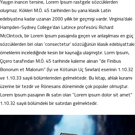
Yaygın inancın tersine, Lorem Ipsum rastgele sözcüklerden
oluşmaz. Kökleri M.Ö. 45 tarihinden bu yana klasik Latin
edebiyatına kadar uzanan 2000 yıllık bir geçmişi vardır. Virginia’daki
Hampden-Sydney College’dan Latince profesörü Richard
McClintock, bir Lorem Ipsum pasajında geçen ve anlaşılması en güç
sözcüklerden biri olan ‘consectetur’ sözcüğünün klasik edebiyattaki
örneklerini incelediğinde kesin bir kaynağa ulaşmıştır. Lorm Ipsum,
Çiçero tarafından M.Ö. 45 tarihinde kaleme alınan “de Finibus
Bonorum et Malorum” (İyi ve Kötünün Uç Sınırları) eserinin 1.10.32
ve 1.10.33 sayılı bölümlerinden gelmektedir. Bu kitap, ahlak kuramı
üzerine bir tezdir ve Rönesans döneminde çok popüler olmuştur.
Lorem Ipsum pasajının ilk satırı olan “Lorem ipsum dolor sit amet”
1.10.32 sayılı bölümdeki bir satırdan gelmektedir.