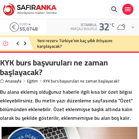
32
°C
ALTIN
İSTANBUL
6.623,43
PARÇALI BULUTLU
Eski Anayasa Mahkemesi Başkanı Yekta Güngör
Özden: Yargıçlar siyasal iktidara güvenerek böyle
kararlar alıyor
KYK burs başvuruları ne zaman
başlayacak?
Anasayfa
Eğitim
KYK burs başvuruları ne zaman başlayacak?
Bu alana eklemiş olduğunuz haberle ilgili kısa bir özet bilgisi
ekleyebilirsiniz. Bu metin yazı düzenleme sayfasında “Özet”
bölümünden eklenebilir. Özet eklenmişse başlık altında kalın
olarak bu şekilde gösterilir, eklenmemişse bu alan boş kalır.