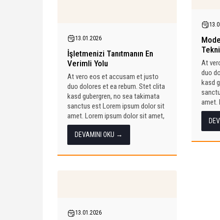
13.0
13.01.2026
Moder
Tekni
İşletmenizi Tanıtmanın En
Verimli Yolu
At ver
duo do
At vero eos et accusam et justo
kasd g
duo dolores et ea rebum. Stet clita
sanctu
kasd gubergren, no sea takimata
amet. 
sanctus est Lorem ipsum dolor sit
consete
amet. Lorem ipsum dolor sit amet,
DEV
consetetur sadipscing elitr, sed...
DEVAMINI OKU →
13.01.2026