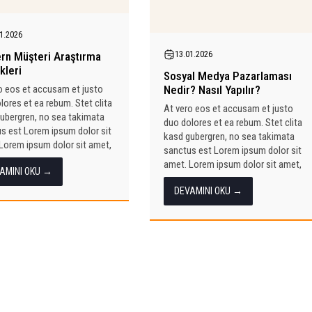
1.2026
n Müşteri Araştırma
13.01.2026
kleri
Sosyal Medya Pazarlaması
o eos et accusam et justo
Nedir? Nasıl Yapılır?
lores et ea rebum. Stet clita
At vero eos et accusam et justo
ubergren, no sea takimata
duo dolores et ea rebum. Stet clita
s est Lorem ipsum dolor sit
kasd gubergren, no sea takimata
Lorem ipsum dolor sit amet,
sanctus est Lorem ipsum dolor sit
tur sadipscing elitr, sed...
amet. Lorem ipsum dolor sit amet,
AMINI OKU →
consetetur sadipscing elitr, sed...
DEVAMINI OKU →