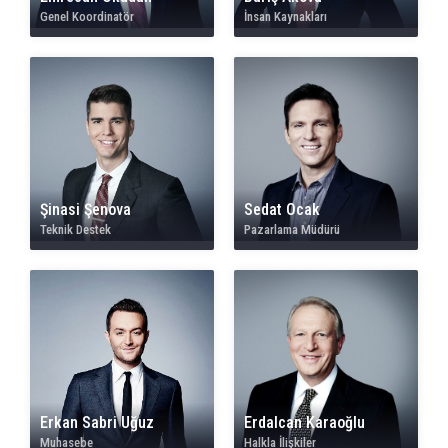
Genel Koordinatör
İnsan Kaynakları
Şinasi Şenova
Sedat Ocak
Teknik Destek
Pazarlama Müdürü
Erkan Sabri Uğuz
Erdalcan Karaoğlu
Muhasebe
Halkla İlişkiler