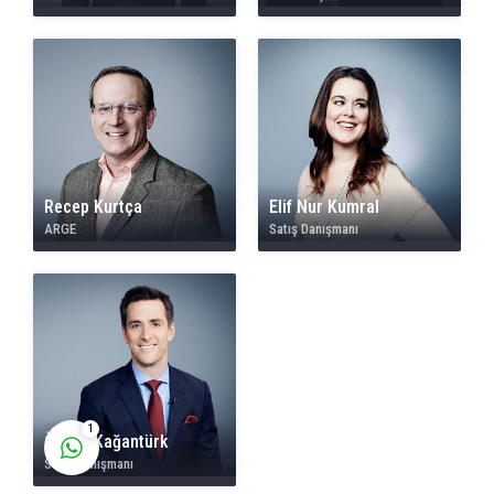
Ahmet Yılmaz
Recep Kurtça
Elif Nur Kumral
ARGE
Satış Danışmanı
Cevap Yaz
1
Özgür Kağantürk
Satış Danışmanı