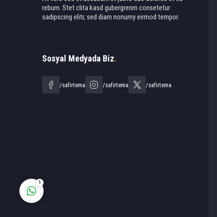
rebum. Stet clita kasd gubergrenm consetetur
sadipscing elitr, sed diam nonumy eirmod tempor.
Sosyal Medyada Biz
.
Ahmet Yılmaz
/safirtema
/safirtema
/safirtema
Cevap Yaz
1