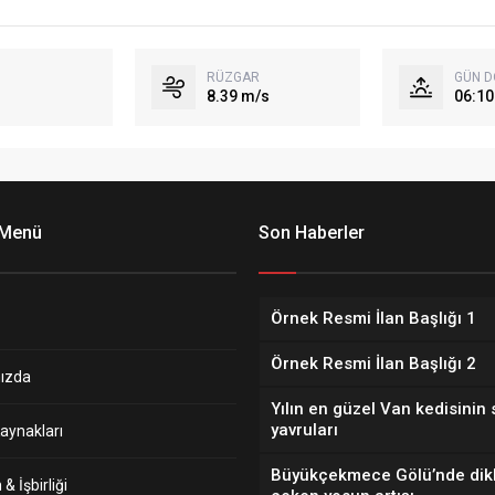
RÜZGAR
GÜN 
8.39 m/s
06:10
 Menü
Son Haberler
Örnek Resmi İlan Başlığı 1
Örnek Resmi İlan Başlığı 2
ızda
Yılın en güzel Van kedisinin 
yavruları
aynakları
Büyükçekmece Gölü’nde dik
& İşbirliği