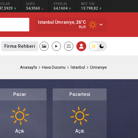
DOLAR
EURO
STERLİN
BIST 100
47,5929
54,9560
64,1604
13.798,82
İstanbul Ümraniye,
26
°C
Açık
Firma Rehberi
Anasayfa
Hava Durumu
İstanbul
Ümraniye
Pazar
Pazartesi
Açık
Açık