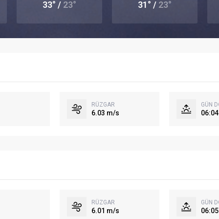
33° /
23°
31° /
23°
RÜZGAR
GÜN 
6.03 m/s
06:04
RÜZGAR
GÜN 
6.01 m/s
06:05