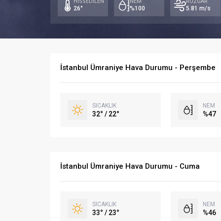
HİSSEDİLEN
NEM
RÜZGAR
26°
%100
5.81 m/s
İstanbul Ümraniye Hava Durumu - Perşembe
SICAKLIK
NEM
32° / 22°
%47
İstanbul Ümraniye Hava Durumu - Cuma
SICAKLIK
NEM
33° / 23°
%46