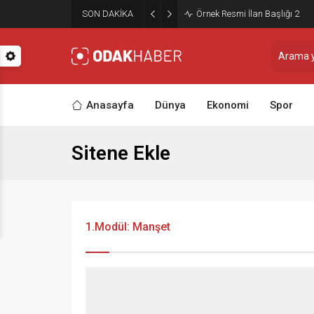
SON DAKİKA
Örnek Resmi İlan Başlığı 2
Anasayfa
Dünya
Ekonomi
Spor
Sitene Ekle
1.Modül: Manşet