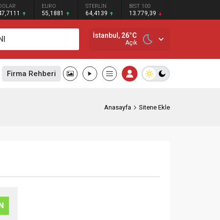
DOLAR
EURO
STERLİN
BIST 100
47,7111
55,1881
64,4139
13.779,39
İstanbul,
26
°C
NI
Açık
Firma Rehberi
Anasayfa
Sitene Ekle