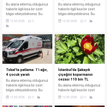
Bu alana eklemiş olduğunuz
Bu alana eklemiş olduğunuz
haberle ilgili kısa bir özet
haberle ilgili kısa bir özet
bilgisi ekleyebilirsiniz. Bu
bilgisi ekleyebilirsiniz. Bu
metin yazı düzenleme
metin yazı düzenleme
12.05.2026
0
12.05.2026
0
sayfasında "Özet"
sayfasında "Özet"
bölümünden eklenebilir.
bölümünden eklenebilir.
Özet eklenmişse başlık
Özet eklenmişse başlık
altında kalın olarak bu
altında kalın olarak bu
şekilde gösterilir,
şekilde gösterilir,
eklenmemişse bu alan boş
eklenmemişse bu alan boş
kalır.
kalır.
Tokat’ta patlama: 1’i ağır,
İstanbul’da Şakayık
4 çocuk yaralı
çiçeğini koparmanın
cezası 110 bin TL
Bu alana eklemiş olduğunuz
haberle ilgili kısa bir özet
Bu alana eklemiş olduğunuz
bilgisi ekleyebilirsiniz. Bu
haberle ilgili kısa bir özet
metin yazı düzenleme
bilgisi ekleyebilirsiniz. Bu
12.05.2026
0
12.05.2026
0
sayfasında "Özet"
metin yazı düzenleme
bölümünden eklenebilir.
sayfasında "Özet"