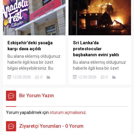
Özet eklenmişse başlık
bölümünden eklenebilir.
altında kalın olarak bu
Özet eklenmişse başlık
şekilde gösterilir,
altında kalın olarak bu
eklenmemişse bu alan boş
şekilde gösterilir,
kalır.
eklenmemişse bu alan boş
kalır.
Eskişehir’deki yasağa
Sri Lanka’da
karşı dava açıldı
protestocular
başbakanın evini yaktı
Bu alana eklemiş olduğunuz
haberle ilgili kısa bir özet
Bu alana eklemiş olduğunuz
bilgisi ekleyebilirsiniz. Bu
haberle ilgili kısa bir özet
metin yazı düzenleme
bilgisi ekleyebilirsiniz. Bu
12.05.2026
0
12.05.2026
0
sayfasında "Özet"
metin yazı düzenleme
bölümünden eklenebilir.
sayfasında "Özet"
Özet eklenmişse başlık
bölümünden eklenebilir.
Bir Yorum Yazın
altında kalın olarak bu
Özet eklenmişse başlık
şekilde gösterilir,
altında kalın olarak bu
eklenmemişse bu alan boş
şekilde gösterilir,
Yorum yapabilmek için
oturum açmalısınız
.
kalır.
eklenmemişse bu alan boş
kalır.
Ziyaretçi Yorumları - 0 Yorum