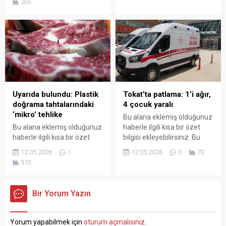
205
bölümünden eklenebilir.
sayfasında "Özet"
Özet eklenmişse başlık
bölümünden eklenebilir.
altında kalın olarak bu
Özet eklenmişse başlık
şekilde gösterilir,
altında kalın olarak bu
eklenmemişse bu alan boş
şekilde gösterilir,
kalır.
eklenmemişse bu alan boş
kalır.
Uyarıda bulundu: Plastik
Tokat’ta patlama: 1’i ağır,
doğrama tahtalarındaki
4 çocuk yaralı
‘mikro’ tehlike
Bu alana eklemiş olduğunuz
Bu alana eklemiş olduğunuz
haberle ilgili kısa bir özet
haberle ilgili kısa bir özet
bilgisi ekleyebilirsiniz. Bu
bilgisi ekleyebilirsiniz. Bu
metin yazı düzenleme
12.05.2026
1
12.05.2026
0
73
metin yazı düzenleme
sayfasında "Özet"
513
sayfasında "Özet"
bölümünden eklenebilir.
bölümünden eklenebilir.
Özet eklenmişse başlık
Özet eklenmişse başlık
altında kalın olarak bu
Bir Yorum Yazın
altında kalın olarak bu
şekilde gösterilir,
şekilde gösterilir,
eklenmemişse bu alan boş
eklenmemişse bu alan boş
kalır.
Yorum yapabilmek için
oturum açmalısınız
.