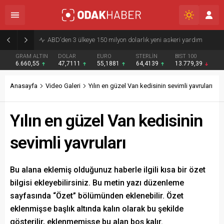
ABD’den 3 ülkeye 150 milyon dolarlık yeni askeri yardım
GRAM ALTIN
DOLAR
EURO
STERLİN
BIST 100
6.660,55
47,7111
55,1881
64,4139
13.779,39
Anasayfa
Video Galeri
Yılın en güzel Van kedisinin sevimli yavruları
Yılın en güzel Van kedisinin
sevimli yavruları
Bu alana eklemiş olduğunuz haberle ilgili kısa bir özet
bilgisi ekleyebilirsiniz. Bu metin yazı düzenleme
sayfasında “Özet” bölümünden eklenebilir. Özet
eklenmişse başlık altında kalın olarak bu şekilde
gösterilir, eklenmemişse bu alan boş kalır.