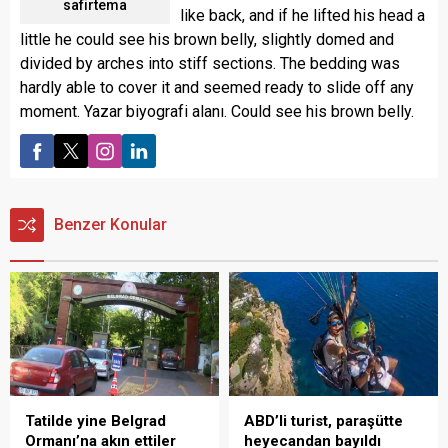
safirtema
like back, and if he lifted his head a
little he could see his brown belly, slightly domed and
divided by arches into stiff sections. The bedding was
hardly able to cover it and seemed ready to slide off any
moment. Yazar biyografi alanı. Could see his brown belly.
Benzer Konular
Tatilde yine Belgrad
ABD’li turist, paraşütte
Ormanı’na akın ettiler
heyecandan bayıldı