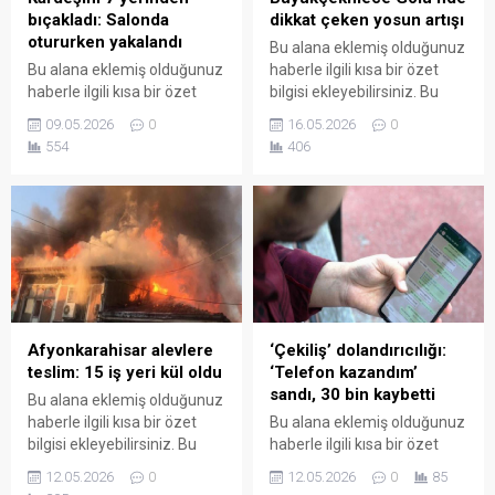
bıçakladı: Salonda
dikkat çeken yosun artışı
otururken yakalandı
Bu alana eklemiş olduğunuz
Bu alana eklemiş olduğunuz
haberle ilgili kısa bir özet
haberle ilgili kısa bir özet
bilgisi ekleyebilirsiniz. Bu
bilgisi ekleyebilirsiniz. Bu
metin yazı düzenleme
09.05.2026
0
16.05.2026
0
metin yazı düzenleme
sayfasında "Özet"
554
406
sayfasında "Özet"
bölümünden eklenebilir.
bölümünden eklenebilir.
Özet eklenmişse başlık
Özet eklenmişse başlık
altında kalın olarak bu
altında kalın olarak bu
şekilde gösterilir,
şekilde gösterilir,
eklenmemişse bu alan boş
eklenmemişse bu alan boş
kalır.
kalır.
Afyonkarahisar alevlere
‘Çekiliş’ dolandırıcılığı:
teslim: 15 iş yeri kül oldu
‘Telefon kazandım’
sandı, 30 bin kaybetti
Bu alana eklemiş olduğunuz
haberle ilgili kısa bir özet
Bu alana eklemiş olduğunuz
bilgisi ekleyebilirsiniz. Bu
haberle ilgili kısa bir özet
metin yazı düzenleme
bilgisi ekleyebilirsiniz. Bu
12.05.2026
0
12.05.2026
0
85
sayfasında "Özet"
metin yazı düzenleme