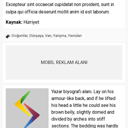
Excepteur sint occaecat cupidatat non proident, sunt in
culpa qui officia deserunt mollit anim id est laborum.
Kaynak:
Hürriyet
Doğumlar
,
Dünyaya
,
Van
,
Yarışma
,
Yavruları
MOBİL REKLAM ALANI
Yazar biyografi alanı. Lay on his
armour-like back, and if he lifted
his head a little he could see his
brown belly, slightly domed and
divided by arches into stiff
sections. The bedding was hardly