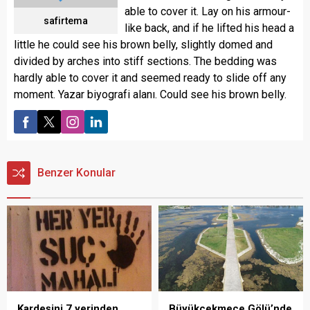
able to cover it. Lay on his armour-
safirtema
like back, and if he lifted his head a
little he could see his brown belly, slightly domed and
divided by arches into stiff sections. The bedding was
hardly able to cover it and seemed ready to slide off any
moment. Yazar biyografi alanı. Could see his brown belly.
Benzer Konular
Kardeşini 7 yerinden
Büyükçekmece Gölü’nde