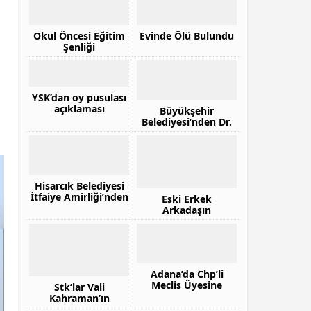
Okul Öncesi Eğitim
Evinde Ölü Bulundu
Şenliği
YSK’dan oy pusulası
açıklaması
Büyükşehir
Belediyesi’nden Dr.
Furtun’a Vefa
Hisarcık Belediyesi
İtfaiye Amirliği’nden
Eski Erkek
Yangın Tatbikatı
Arkadaşın
Öldürdüğü Genç Kız
Toprağa Verildi
Adana’da Chp’li
Meclis Üyesine
Stk’lar Vali
Silahlı Saldırı
Kahraman’ın
Başkanlığında Bir