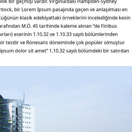
ıllık bir geçmişi vardır. Virginia’daki Hampden-Sydney
ntock, bir Lorem Ipsum pasajında geçen ve anlaşılması en
cüğünün klasik edebiyattaki örneklerini incelediğinde kesin
arafından M.Ö. 45 tarihinde kaleme alınan “de Finibus
ları) eserinin 1.10.32 ve 1.10.33 sayılı bölümlerinden
 bir tezdir ve Rönesans döneminde çok popüler olmuştur.
ipsum dolor sit amet” 1.10.32 sayılı bölümdeki bir satırdan