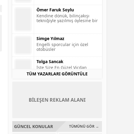
Ömer Faruk Soylu
Kendine dönük, bilinçakışı
tekniğiyle yazılmış öylesine bir
yazı…
Simge Yılmaz
Engelli sporcular için özel
otobüsler
Tolga Sancak
İşte Size En Güzel Vicdan
Rahatlatma Yöntemleri!
TÜM YAZARLARI GÖRÜNTÜLE
BİLEŞEN REKLAM ALANI
GÜNCEL KONULAR
TÜMÜNÜ GÖR →