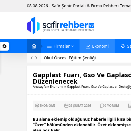
08.08.2026 - Safir Şehir Portalı & Firma Rehberi Tema
Firmalar
Ekonomi
S
Evinde Ölü Bulundu
Gapplast Fuarı, Gso Ve Gaplas
Düzenlenecek
Anasayfa
»
Ekonomi
»
Gapplast Fuarı, Gso Ve Gaplasder Desteği
EKONOMI
02 ŞUBAT
2026
0
YORUM
Bu alana eklemiş olduğunuz haberle ilgili kısa bi
“Özet” bölümünden eklenebilir. Özet eklenmişse b
alan boş kalır.