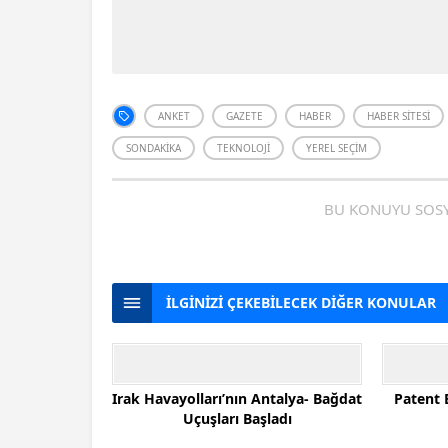
ANKET
GAZETE
HABER
HABER SITESI
SONDAKIKA
TEKNOLOJI
YEREL SEÇIM
BU KONUYU SOSY
İLGİNİZİ ÇEKEBİLECEK DİĞER KONULAR
Irak Havayolları’nın Antalya- Bağdat
Patent 
Uçuşları Başladı