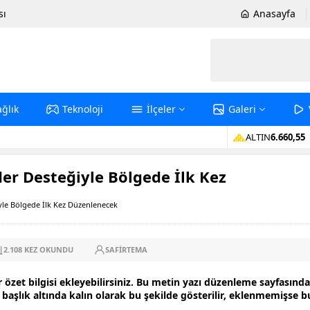
sı
Anasayfa
ağlık
Teknoloji
İlçeler
Galeri
ALTIN
6.660,55
der Desteğiyle Bölgede İlk Kez
yle Bölgede İlk Kez Düzenlenecek
2.108
KEZ OKUNDU
SAFIRTEMA
r özet bilgisi ekleyebilirsiniz. Bu metin yazı düzenleme sayfasında
aşlık altında kalın olarak bu şekilde gösterilir, eklenmemişse b