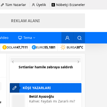
Tüm Yazarlar
Üyelik
Nöbetçi Eczaneler
REKLAM ALANI
Video
Tema
DOLAR
47,7111
EURO
55,1881
BURSA
30°C
Sırtlanlar hamile zebraya saldırdı
En i
KÖŞE YAZARLARI
Betül Ayazoğlu
Kahve: Faydalı mı Zararlı mı?
u