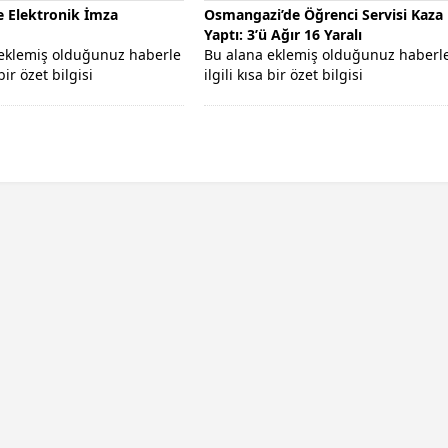
e Elektronik İmza
Osmangazi’de Öğrenci Servisi Kaza
Yaptı: 3’ü Ağır 16 Yaralı
eklemiş olduğunuz haberle
Bu alana eklemiş olduğunuz haberl
 bir özet bilgisi
ilgili kısa bir özet bilgisi
rsiniz. Bu metin yazı
ekleyebilirsiniz. Bu metin yazı
...
düzenleme...