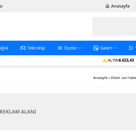
sı
Anasayfa
ağlık
Teknoloji
İlçeler
Galeri
ALTIN
6.623,43
Anasayfa
»
Etiket: son hab
REKLAM ALANI