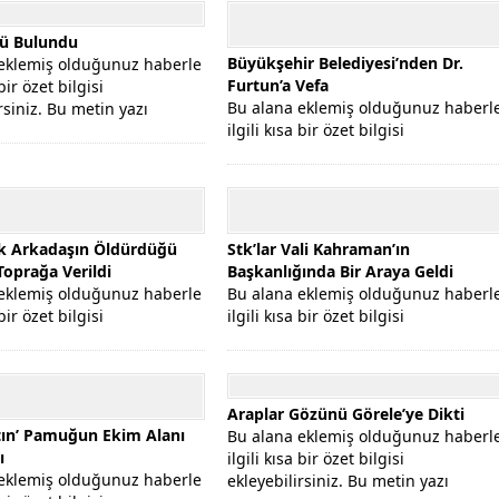
lü Bulundu
Büyükşehir Belediyesi’nden Dr.
eklemiş olduğunuz haberle
Furtun’a Vefa
 bir özet bilgisi
Bu alana eklemiş olduğunuz haberl
rsiniz. Bu metin yazı
ilgili kısa bir özet bilgisi
...
ekleyebilirsiniz. Bu metin yazı
düzenleme...
ek Arkadaşın Öldürdüğü
Stk’lar Vali Kahraman’ın
Toprağa Verildi
Başkanlığında Bir Araya Geldi
eklemiş olduğunuz haberle
Bu alana eklemiş olduğunuz haberl
 bir özet bilgisi
ilgili kısa bir özet bilgisi
rsiniz. Bu metin yazı
ekleyebilirsiniz. Bu metin yazı
...
düzenleme...
Araplar Gözünü Görele’ye Dikti
tın’ Pamuğun Ekim Alanı
Bu alana eklemiş olduğunuz haberl
ı
ilgili kısa bir özet bilgisi
eklemiş olduğunuz haberle
ekleyebilirsiniz. Bu metin yazı