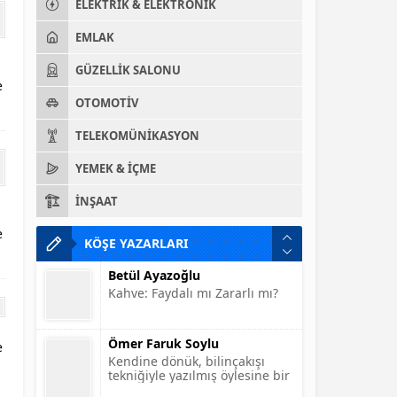
ELEKTRIK & ELEKTRONIK
EMLAK
GÜZELLIK SALONU
e
OTOMOTIV
TELEKOMÜNIKASYON
YEMEK & İÇME
İNŞAAT
e
KÖŞE YAZARLARI
Betül Ayazoğlu
Kahve: Faydalı mı Zararlı mı?
Ömer Faruk Soylu
Kendine dönük, bilinçakışı
e
tekniğiyle yazılmış öylesine bir
yazı…