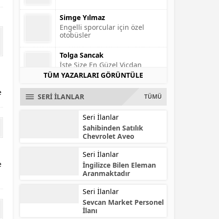
Simge Yılmaz
Engelli sporcular için özel
otobüsler
Tolga Sancak
İşte Size En Güzel Vicdan
Rahatlatma Yöntemleri!
TÜM YAZARLARI GÖRÜNTÜLE
Zehra Demirok
Eğitimde sosyal medya
e
SERİ İLANLAR
TÜMÜ
kullanılabilir mi?
Seri İlanlar
Sahibinden Satılık
Chevrolet Aveo
Seri İlanlar
e
İngilizce Bilen Eleman
Aranmaktadır
Seri İlanlar
Sevcan Market Personel
İlanı