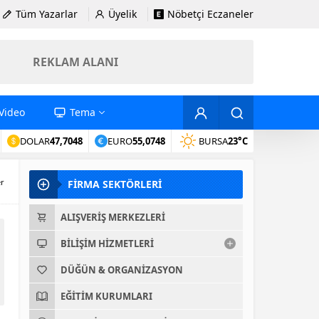
Tüm Yazarlar
Üyelik
Nöbetçi Eczaneler
REKLAM ALANI
Video
Tema
DOLAR
47,7048
EURO
55,0748
BURSA
23°C
er
FİRMA SEKTÖRLERİ
ALIŞVERIŞ MERKEZLERI
BILIŞIM HIZMETLERI
DÜĞÜN & ORGANIZASYON
EĞITIM KURUMLARI