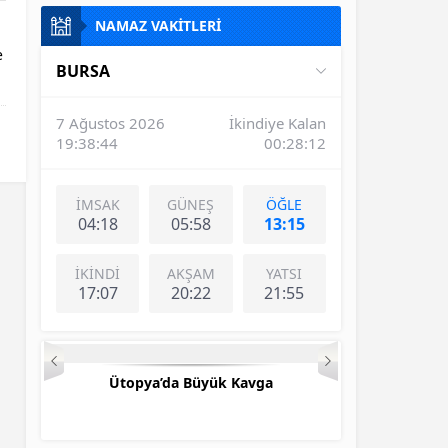
NAMAZ VAKİTLERİ
e
BURSA
7 Ağustos 2026
İkindiye Kalan
19:38:44
00:28:11
İMSAK
GÜNEŞ
ÖĞLE
04:18
05:58
13:15
İKİNDİ
AKŞAM
YATSI
17:07
20:22
21:55
Ütopya’da Büyük Kavga
3 Adam O Se