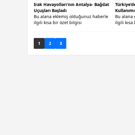
Irak Havayolları’nın Antalya- Bağdat
Türkiye’d
Uçuşları Başladı
Kullanımı
Bu alana eklemiş olduğunuz haberle
Bu alana 
ilgili kısa bir özet bilgisi
ilgili kısa
ekleyebilirsiniz. Bu metin yazı
ekleyebili
düzenleme...
düzenleme
1
2
3