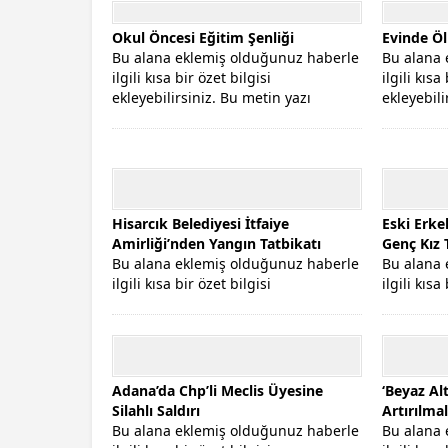
Okul Öncesi Eğitim Şenliği
Evinde Ö
Bu alana eklemiş olduğunuz haberle
Bu alana 
ilgili kısa bir özet bilgisi
ilgili kısa
ekleyebilirsiniz. Bu metin yazı
ekleyebili
düzenleme...
düzenleme
Hisarcık Belediyesi İtfaiye
Eski Erk
Amirliği’nden Yangın Tatbikatı
Genç Kız 
Bu alana eklemiş olduğunuz haberle
Bu alana 
ilgili kısa bir özet bilgisi
ilgili kısa
ekleyebilirsiniz. Bu metin yazı
ekleyebili
düzenleme...
düzenleme
Adana’da Chp’li Meclis Üyesine
‘Beyaz Al
Silahlı Saldırı
Artırılmal
Bu alana eklemiş olduğunuz haberle
Bu alana 