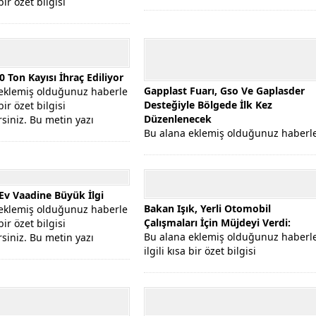
 bir özet bilgisi
düzenleme...
rsiniz. Bu metin yazı
...
 Ton Kayısı İhraç Ediliyor
Gapplast Fuarı, Gso Ve Gaplasder
eklemiş olduğunuz haberle
Desteğiyle Bölgede İlk Kez
 bir özet bilgisi
Düzenlenecek
rsiniz. Bu metin yazı
Bu alana eklemiş olduğunuz haberl
...
ilgili kısa bir özet bilgisi
ekleyebilirsiniz. Bu metin yazı
düzenleme...
 Ev Vaadine Büyük İlgi
Bakan Işık, Yerli Otomobil
eklemiş olduğunuz haberle
Çalışmaları İçin Müjdeyi Verdi:
 bir özet bilgisi
Bu alana eklemiş olduğunuz haberl
rsiniz. Bu metin yazı
ilgili kısa bir özet bilgisi
...
ekleyebilirsiniz. Bu metin yazı
düzenleme...