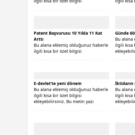
ilgili kısa bir özet bilgisi
ilgili kısa
ekleyebilirsiniz. Bu metin yazı
ekleyebili
düzenleme...
düzenleme
Patent Başvurusu 10 Yılda 11 Kat
Günde 600
Arttı
Bu alana 
Bu alana eklemiş olduğunuz haberle
ilgili kısa
ilgili kısa bir özet bilgisi
ekleyebili
ekleyebilirsiniz. Bu metin yazı
düzenleme
düzenleme...
E-devlet’te yeni dönem
İktidarın
Bu alana eklemiş olduğunuz haberle
Bu alana 
ilgili kısa bir özet bilgisi
ilgili kısa
ekleyebilirsiniz. Bu metin yazı
ekleyebili
düzenleme...
düzenleme