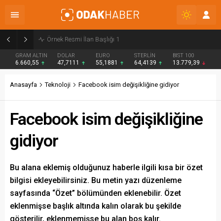
Örnek Resmi İlan Başlığı 2
GRAM ALTIN
DOLAR
EURO
STERLİN
BIST 100
6.660,55
47,7111
55,1881
64,4139
13.779,39
Anasayfa
Teknoloji
Facebook isim değişikliğine gidiyor
Facebook isim değişikliğine
gidiyor
Bu alana eklemiş olduğunuz haberle ilgili kısa bir özet
bilgisi ekleyebilirsiniz. Bu metin yazı düzenleme
sayfasında “Özet” bölümünden eklenebilir. Özet
eklenmişse başlık altında kalın olarak bu şekilde
gösterilir, eklenmemişse bu alan boş kalır.