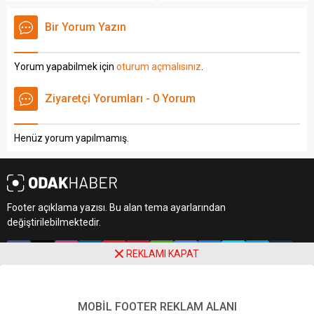
Özet eklenmişse başlık
bölümünden eklenebilir.
altında kalın olarak bu
Özet eklenmişse başlık
Bir Yorum Yazın
şekilde gösterilir,
altında kalın olarak bu
eklenmemişse bu alan boş
şekilde gösterilir,
kalır.
eklenmemişse bu alan boş
Yorum yapabilmek için
oturum açmalısınız
.
kalır.
Ziyaretçi Yorumları - 0 Yorum
Henüz yorum yapılmamış.
Footer açıklama yazısı. Bu alan tema ayarlarından
değiştirilebilmektedir.
REKLAMI KAPAT
MOBİL FOOTER REKLAM ALANI