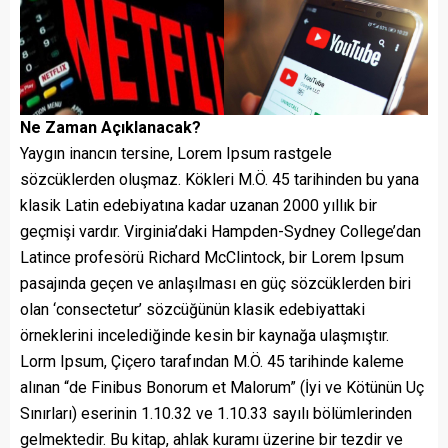
Ne Zaman Açıklanacak?
Yaygın inancın tersine, Lorem Ipsum rastgele
sözcüklerden oluşmaz. Kökleri M.Ö. 45 tarihinden bu yana
klasik Latin edebiyatına kadar uzanan 2000 yıllık bir
geçmişi vardır. Virginia’daki Hampden-Sydney College’dan
Latince profesörü Richard McClintock, bir Lorem Ipsum
pasajında geçen ve anlaşılması en güç sözcüklerden biri
olan ‘consectetur’ sözcüğünün klasik edebiyattaki
örneklerini incelediğinde kesin bir kaynağa ulaşmıştır.
Lorm Ipsum, Çiçero tarafından M.Ö. 45 tarihinde kaleme
alınan “de Finibus Bonorum et Malorum” (İyi ve Kötünün Uç
Sınırları) eserinin 1.10.32 ve 1.10.33 sayılı bölümlerinden
gelmektedir. Bu kitap, ahlak kuramı üzerine bir tezdir ve