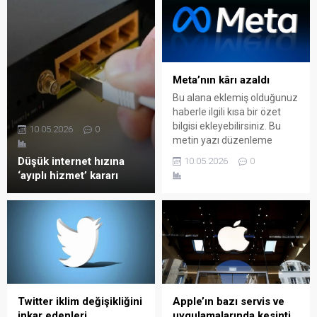
Meta’nın kârı azaldı
Bu alana eklemiş olduğunuz
haberle ilgili kısa bir özet
bilgisi ekleyebilirsiniz. Bu
10.05.2026
0
metin yazı düzenleme
sayfasında "Özet"
Düşük internet hızına
10.05.2026
0
bölümünden eklenebilir.
‘ayıplı hizmet’ kararı
Özet eklenmişse başlık
altında kalın olarak bu
şekilde gösterilir,
eklenmemişse bu alan boş
kalır.
Twitter iklim değişikliğini
Apple’ın bazı servis ve
inkar edenleri
uygulamalarında kesinti