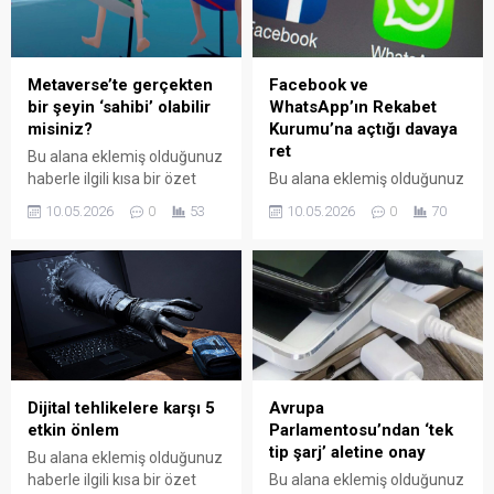
Metaverse’te gerçekten
Facebook ve
bir şeyin ‘sahibi’ olabilir
WhatsApp’ın Rekabet
misiniz?
Kurumu’na açtığı davaya
ret
Bu alana eklemiş olduğunuz
haberle ilgili kısa bir özet
Bu alana eklemiş olduğunuz
bilgisi ekleyebilirsiniz. Bu
haberle ilgili kısa bir özet
10.05.2026
0
53
10.05.2026
0
70
metin yazı düzenleme
bilgisi ekleyebilirsiniz. Bu
sayfasında "Özet"
metin yazı düzenleme
bölümünden eklenebilir.
sayfasında "Özet"
Özet eklenmişse başlık
bölümünden eklenebilir.
altında kalın olarak bu
Özet eklenmişse başlık
şekilde gösterilir,
altında kalın olarak bu
eklenmemişse bu alan boş
şekilde gösterilir,
kalır.
eklenmemişse bu alan boş
kalır.
Dijital tehlikelere karşı 5
Avrupa
etkin önlem
Parlamentosu’ndan ‘tek
tip şarj’ aletine onay
Bu alana eklemiş olduğunuz
haberle ilgili kısa bir özet
Bu alana eklemiş olduğunuz