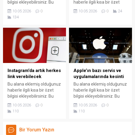
bilgisi ekleyebilirsiniz. Bu
haberle ilgili kısa bir özet
metin yazı düzenleme
bilgisi ekleyebilirsiniz. Bu
10.05.2026
0
10.05.2026
0
24
sayfasında "Özet"
metin yazı düzenleme
134
bölümünden eklenebilir.
sayfasında "Özet"
Özet eklenmişse başlık
bölümünden eklenebilir.
altında kalın olarak bu
Özet eklenmişse başlık
şekilde gösterilir,
altında kalın olarak bu
eklenmemişse bu alan boş
şekilde gösterilir,
kalır.
eklenmemişse bu alan boş
kalır.
Instagram’da artık herkes
Apple’ın bazı servis ve
link verebilecek
uygulamalarında kesinti
Bu alana eklemiş olduğunuz
Bu alana eklemiş olduğunuz
haberle ilgili kısa bir özet
haberle ilgili kısa bir özet
bilgisi ekleyebilirsiniz. Bu
bilgisi ekleyebilirsiniz. Bu
metin yazı düzenleme
metin yazı düzenleme
10.05.2026
0
10.05.2026
0
sayfasında "Özet"
sayfasında "Özet"
110
110
bölümünden eklenebilir.
bölümünden eklenebilir.
Özet eklenmişse başlık
Özet eklenmişse başlık
altında kalın olarak bu
altında kalın olarak bu
Bir Yorum Yazın
şekilde gösterilir,
şekilde gösterilir,