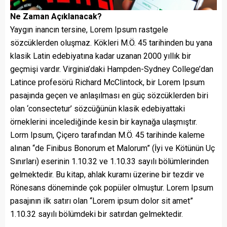
Ne Zaman Açıklanacak?
Yaygın inancın tersine, Lorem Ipsum rastgele
sözcüklerden oluşmaz. Kökleri M.Ö. 45 tarihinden bu yana
klasik Latin edebiyatına kadar uzanan 2000 yıllık bir
geçmişi vardır. Virginia’daki Hampden-Sydney College’dan
Latince profesörü Richard McClintock, bir Lorem Ipsum
pasajında geçen ve anlaşılması en güç sözcüklerden biri
olan ‘consectetur’ sözcüğünün klasik edebiyattaki
örneklerini incelediğinde kesin bir kaynağa ulaşmıştır.
Lorm Ipsum, Çiçero tarafından M.Ö. 45 tarihinde kaleme
alınan “de Finibus Bonorum et Malorum” (İyi ve Kötünün Uç
Sınırları) eserinin 1.10.32 ve 1.10.33 sayılı bölümlerinden
gelmektedir. Bu kitap, ahlak kuramı üzerine bir tezdir ve
Rönesans döneminde çok popüler olmuştur. Lorem Ipsum
pasajının ilk satırı olan “Lorem ipsum dolor sit amet”
1.10.32 sayılı bölümdeki bir satırdan gelmektedir.