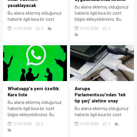
yasaklayacak
Bu alana eklemiş olduğunuz
Bu alana eklemiş olduğunuz
haberle ilgili kısa bir özet
haberle ilgili kısa bir özet
bilgisi ekleyebilirsiniz. Bu
bilgisi ekleyebilirsiniz. Bu
metin yazı düzenleme
10.05.2026
0
10.05.2026
0
metin yazı düzenleme
sayfasında "Özet"
sayfasında "Özet"
bölümünden eklenebilir.
bölümünden eklenebilir.
Özet eklenmişse başlık
Özet eklenmişse başlık
altında kalın olarak bu
altında kalın olarak bu
şekilde gösterilir,
şekilde gösterilir,
eklenmemişse bu alan boş
eklenmemişse bu alan boş
kalır.
kalır.
Whatsapp’a yeni özellik:
Avrupa
Kara liste
Parlamentosu’ndan ‘tek
tip şarj’ aletine onay
Bu alana eklemiş olduğunuz
haberle ilgili kısa bir özet
Bu alana eklemiş olduğunuz
bilgisi ekleyebilirsiniz. Bu
haberle ilgili kısa bir özet
metin yazı düzenleme
bilgisi ekleyebilirsiniz. Bu
10.05.2026
0
10.05.2026
0
sayfasında "Özet"
metin yazı düzenleme
bölümünden eklenebilir.
sayfasında "Özet"