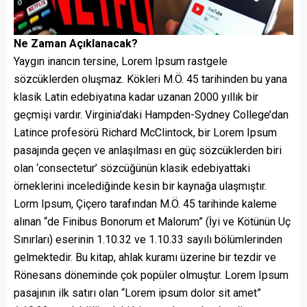
Ne Zaman Açıklanacak?
Yaygın inancın tersine, Lorem Ipsum rastgele
sözcüklerden oluşmaz. Kökleri M.Ö. 45 tarihinden bu yana
klasik Latin edebiyatına kadar uzanan 2000 yıllık bir
geçmişi vardır. Virginia’daki Hampden-Sydney College’dan
Latince profesörü Richard McClintock, bir Lorem Ipsum
pasajında geçen ve anlaşılması en güç sözcüklerden biri
olan ‘consectetur’ sözcüğünün klasik edebiyattaki
örneklerini incelediğinde kesin bir kaynağa ulaşmıştır.
Lorm Ipsum, Çiçero tarafından M.Ö. 45 tarihinde kaleme
alınan “de Finibus Bonorum et Malorum” (İyi ve Kötünün Uç
Sınırları) eserinin 1.10.32 ve 1.10.33 sayılı bölümlerinden
gelmektedir. Bu kitap, ahlak kuramı üzerine bir tezdir ve
Rönesans döneminde çok popüler olmuştur. Lorem Ipsum
pasajının ilk satırı olan “Lorem ipsum dolor sit amet”