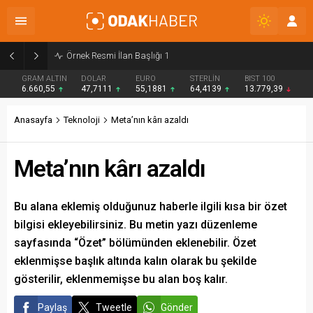
Örnek Resmi İlan Başlığı 2
GRAM ALTIN
DOLAR
EURO
STERLİN
BIST 100
6.660,55
47,7111
55,1881
64,4139
13.779,39
Anasayfa
Teknoloji
Meta’nın kârı azaldı
Meta’nın kârı azaldı
Bu alana eklemiş olduğunuz haberle ilgili kısa bir özet
bilgisi ekleyebilirsiniz. Bu metin yazı düzenleme
sayfasında “Özet” bölümünden eklenebilir. Özet
eklenmişse başlık altında kalın olarak bu şekilde
gösterilir, eklenmemişse bu alan boş kalır.
Paylaş
Tweetle
Gönder