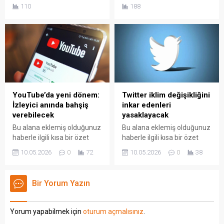
sayfasında "Özet"
sayfasında "Özet"
110
188
bölümünden eklenebilir.
bölümünden eklenebilir.
Özet eklenmişse başlık
Özet eklenmişse başlık
altında kalın olarak bu
altında kalın olarak bu
şekilde gösterilir,
şekilde gösterilir,
eklenmemişse bu alan boş
eklenmemişse bu alan boş
kalır.
kalır.
YouTube’da yeni dönem:
Twitter iklim değişikliğini
İzleyici anında bahşiş
inkar edenleri
verebilecek
yasaklayacak
Bu alana eklemiş olduğunuz
Bu alana eklemiş olduğunuz
haberle ilgili kısa bir özet
haberle ilgili kısa bir özet
bilgisi ekleyebilirsiniz. Bu
bilgisi ekleyebilirsiniz. Bu
10.05.2026
0
72
10.05.2026
0
38
metin yazı düzenleme
metin yazı düzenleme
sayfasında "Özet"
sayfasında "Özet"
bölümünden eklenebilir.
bölümünden eklenebilir.
Bir Yorum Yazın
Özet eklenmişse başlık
Özet eklenmişse başlık
altında kalın olarak bu
altında kalın olarak bu
şekilde gösterilir,
şekilde gösterilir,
Yorum yapabilmek için
oturum açmalısınız
.
eklenmemişse bu alan boş
eklenmemişse bu alan boş