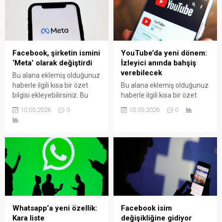
Facebook, şirketin ismini
YouTube’da yeni dönem:
‘Meta’ olarak değiştirdi
İzleyici anında bahşiş
verebilecek
Bu alana eklemiş olduğunuz
haberle ilgili kısa bir özet
Bu alana eklemiş olduğunuz
bilgisi ekleyebilirsiniz. Bu
haberle ilgili kısa bir özet
metin yazı düzenleme
bilgisi ekleyebilirsiniz. Bu
10.05.2026
0
10.05.2026
0
sayfasında "Özet"
metin yazı düzenleme
bölümünden eklenebilir.
sayfasında "Özet"
Özet eklenmişse başlık
bölümünden eklenebilir.
altında kalın olarak bu
Özet eklenmişse başlık
şekilde gösterilir,
altında kalın olarak bu
eklenmemişse bu alan boş
şekilde gösterilir,
kalır.
eklenmemişse bu alan boş
kalır.
Whatsapp’a yeni özellik:
Facebook isim
Kara liste
değişikliğine gidiyor