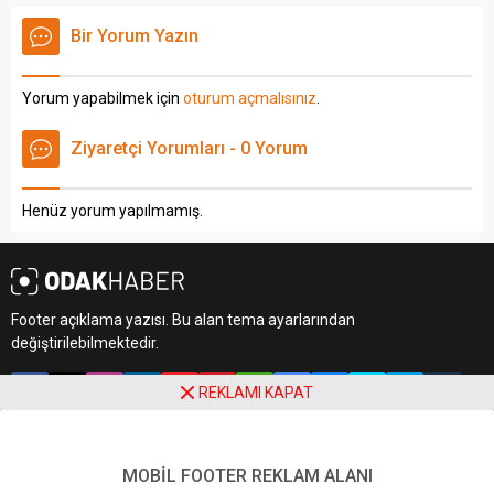
altında kalın olarak bu
Özet eklenmişse başlık
şekilde gösterilir,
altında kalın olarak bu
Bir Yorum Yazın
eklenmemişse bu alan boş
şekilde gösterilir,
kalır.
eklenmemişse bu alan boş
kalır.
Yorum yapabilmek için
oturum açmalısınız
.
Ziyaretçi Yorumları - 0 Yorum
Henüz yorum yapılmamış.
Footer açıklama yazısı. Bu alan tema ayarlarından
değiştirilebilmektedir.
REKLAMI KAPAT
MOBİL FOOTER REKLAM ALANI
Footer açıklama yazısı. Bu alan tema ayarlarından