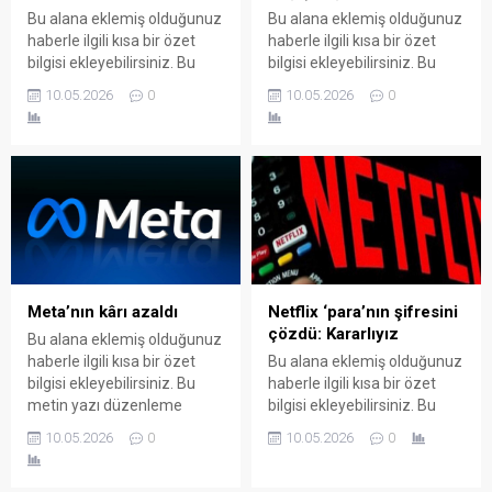
Bu alana eklemiş olduğunuz
Bu alana eklemiş olduğunuz
haberle ilgili kısa bir özet
haberle ilgili kısa bir özet
bilgisi ekleyebilirsiniz. Bu
bilgisi ekleyebilirsiniz. Bu
metin yazı düzenleme
metin yazı düzenleme
10.05.2026
0
10.05.2026
0
sayfasında "Özet"
sayfasında "Özet"
bölümünden eklenebilir.
bölümünden eklenebilir.
Özet eklenmişse başlık
Özet eklenmişse başlık
altında kalın olarak bu
altında kalın olarak bu
şekilde gösterilir,
şekilde gösterilir,
eklenmemişse bu alan boş
eklenmemişse bu alan boş
kalır.
kalır.
Meta’nın kârı azaldı
Netflix ‘para’nın şifresini
çözdü: Kararlıyız
Bu alana eklemiş olduğunuz
haberle ilgili kısa bir özet
Bu alana eklemiş olduğunuz
bilgisi ekleyebilirsiniz. Bu
haberle ilgili kısa bir özet
metin yazı düzenleme
bilgisi ekleyebilirsiniz. Bu
sayfasında "Özet"
metin yazı düzenleme
10.05.2026
0
10.05.2026
0
bölümünden eklenebilir.
sayfasında "Özet"
Özet eklenmişse başlık
bölümünden eklenebilir.