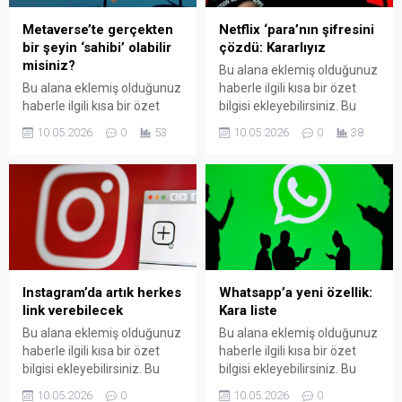
Metaverse’te gerçekten
Netflix ‘para’nın şifresini
bir şeyin ‘sahibi’ olabilir
çözdü: Kararlıyız
misiniz?
Bu alana eklemiş olduğunuz
Bu alana eklemiş olduğunuz
haberle ilgili kısa bir özet
haberle ilgili kısa bir özet
bilgisi ekleyebilirsiniz. Bu
bilgisi ekleyebilirsiniz. Bu
metin yazı düzenleme
10.05.2026
0
53
10.05.2026
0
38
metin yazı düzenleme
sayfasında "Özet"
sayfasında "Özet"
bölümünden eklenebilir.
bölümünden eklenebilir.
Özet eklenmişse başlık
Özet eklenmişse başlık
altında kalın olarak bu
altında kalın olarak bu
şekilde gösterilir,
şekilde gösterilir,
eklenmemişse bu alan boş
eklenmemişse bu alan boş
kalır.
kalır.
Instagram’da artık herkes
Whatsapp’a yeni özellik:
link verebilecek
Kara liste
Bu alana eklemiş olduğunuz
Bu alana eklemiş olduğunuz
haberle ilgili kısa bir özet
haberle ilgili kısa bir özet
bilgisi ekleyebilirsiniz. Bu
bilgisi ekleyebilirsiniz. Bu
metin yazı düzenleme
metin yazı düzenleme
10.05.2026
0
10.05.2026
0