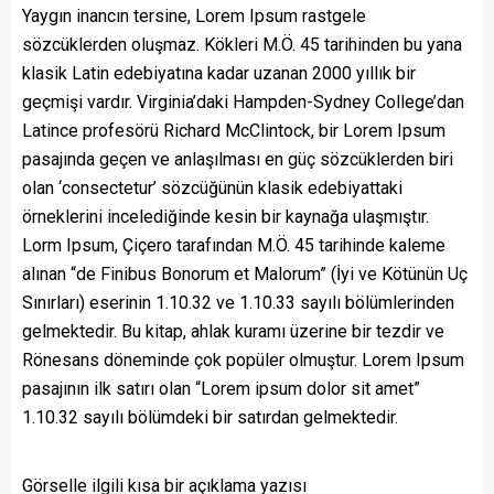
Yaygın inancın tersine, Lorem Ipsum rastgele
sözcüklerden oluşmaz. Kökleri M.Ö. 45 tarihinden bu yana
klasik Latin edebiyatına kadar uzanan 2000 yıllık bir
geçmişi vardır. Virginia’daki Hampden-Sydney College’dan
Latince profesörü Richard McClintock, bir Lorem Ipsum
pasajında geçen ve anlaşılması en güç sözcüklerden biri
olan ‘consectetur’ sözcüğünün klasik edebiyattaki
örneklerini incelediğinde kesin bir kaynağa ulaşmıştır.
Lorm Ipsum, Çiçero tarafından M.Ö. 45 tarihinde kaleme
alınan “de Finibus Bonorum et Malorum” (İyi ve Kötünün Uç
Sınırları) eserinin 1.10.32 ve 1.10.33 sayılı bölümlerinden
gelmektedir. Bu kitap, ahlak kuramı üzerine bir tezdir ve
Rönesans döneminde çok popüler olmuştur. Lorem Ipsum
pasajının ilk satırı olan “Lorem ipsum dolor sit amet”
1.10.32 sayılı bölümdeki bir satırdan gelmektedir.
Görselle ilgili kısa bir açıklama yazısı